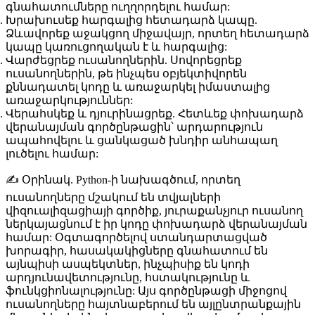
գնահատումները ուղղորդելու համար:
Խրախուսեք հարգալից հետադարձ կապը.
Ձևավորեք աջակցող միջավայր, որտեղ հետադարձ
կապը կառուցողական է և հարգալից:
Վարժեցրեք ուսանողներին.
Սովորեցրեք
ուսանողներին, թե ինչպես օբյեկտիվորեն
քննադատել կոդը և առաջարկել իմաստալից
առաջարկություններ:
Վերահսկեք և դյուրինացրեք.
Հետևեք փոխադարձ
վերանայման գործընթացին՝ արդարություն
ապահովելու և ցանկացած խնդիր անհապաղ
լուծելու համար:
✍️
Օրինակ.
Python-ի նախագծում, որտեղ
ուսանողները մշակում են տվյալների
վիզուալիզացիայի գործիք, յուրաքանչյուր ուսանող
ներկայացնում է իր կոդը փոխադարձ վերանայման
համար: Օգտագործելով ստանդարտացված
խորագիր, հասակակիցները գնահատում են
այնպիսի ասպեկտներ, ինչպիսիք են կոդի
արդյունավետությունը, հստակությունը և
ֆունկցիոնալությունը: Այս գործընթացի միջոցով
ուսանողները հայտնաբերում են այլընտրանքային