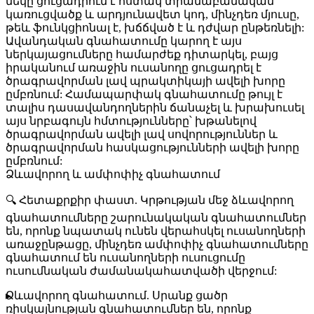
մեկը ցուցադրում է հստակ տրամաբանական
կառուցվածք և արդյունավետ կոդ, մինչդեռ մյուսը,
թեև ֆունկցիոնալ է, խճճված է և դժվար ընթեռնելի:
Ավանդական գնահատումը կարող է այս
ներկայացումները համարժեք դիտարկել, բայց
իրականում առաջին ուսանողը ցուցադրել է
ծրագրավորման լավ պրակտիկայի ավելի խորը
ըմբռնում: Համապարփակ գնահատումը թույլ է
տալիս դասավանդողներին ճանաչել և խրախուսել
այս նրբագույն հմտությունները՝ խթանելով
ծրագրավորման ավելի լավ սովորություններ և
ծրագրավորման հասկացությունների ավելի խորը
ըմբռնում:
Ձևավորող և ամփոփիչ գնահատում
🔍
Հետաքրքիր փաստ.
Կրթության մեջ
ձևավորող
գնահատումները
շարունակական գնահատումներ
են, որոնք նպատակ ունեն վերահսկել ուսանողների
առաջընթացը, մինչդեռ
ամփոփիչ գնահատումները
գնահատում են ուսանողների ուսուցումը
ուսումնական ժամանակահատվածի վերջում:
Ձևավորող գնահատում.
Սրանք ցածր
ռիսկայնության գնահատումներ են, որոնք