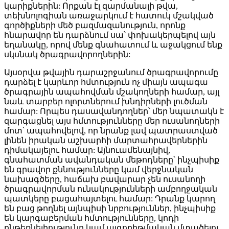
կարիքներին: Որքան էլ զարմանալի թվա,
տեխնոլոգիան առաջարկում է հատուկ մշակված
գործիքների մեծ բազմազանություն, որոնք
հնարավոր են դարձնում սա՝ փոխակերպելով այն
եղանակը, որով մենք գնահատում և աջակցում ենք
սկսնակ ծրագրավորողներին:
Այսօրվա թվային դարաշրջանում ծրագրավորումը
դարձել է կարևոր հմտություն ոչ միայն ապագա
ծրագրային ապահովման մշակողների համար, այլ
նաև տարբեր ոլորտներում խնդիրների լուծման
համար: Որպես դասավանդողներ՝ մեր նպատակն է
զարգացնել այս հմտությունները մեր ուսանողների
մոտ՝ ապահովելով, որ նրանք լավ պատրաստված
լինեն իրական աշխարհի մարտահրավերներին
դիմակայելու համար: Այնուամենայնիվ,
գնահատման ավանդական մեթոդները՝ ինչպիսիք
են գրավոր քննությունները կամ վերջնական
նախագծերը, հաճախ բավարար չեն ուսանողի
ծրագրավորման ունակությունների ամբողջական
պատկերը բացահայտելու համար: Դրանք կարող
են բաց թողնել այնպիսի նրբություններ, ինչպիսիք
են կարգաբերման հմտությունները, կոդի
ընթեռնելիությունը կամ ալգորիթմական մտածելու