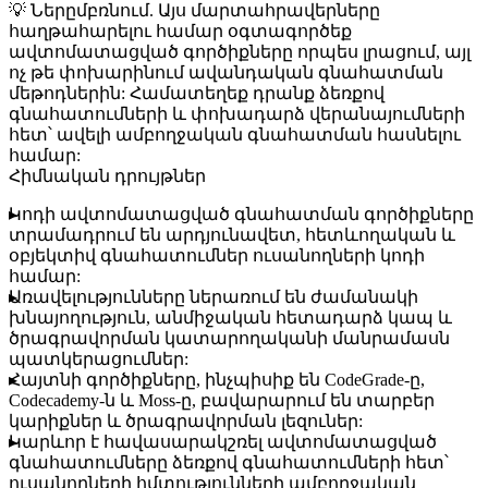
💡
Ներըմբռնում.
Այս մարտահրավերները
հաղթահարելու համար օգտագործեք
ավտոմատացված գործիքները որպես լրացում, այլ
ոչ թե փոխարինում ավանդական գնահատման
մեթոդներին: Համատեղեք դրանք ձեռքով
գնահատումների և փոխադարձ վերանայումների
հետ՝ ավելի ամբողջական գնահատման հասնելու
համար:
Հիմնական դրույթներ
Կոդի ավտոմատացված գնահատման գործիքները
տրամադրում են արդյունավետ, հետևողական և
օբյեկտիվ գնահատումներ ուսանողների կոդի
համար:
Առավելությունները ներառում են ժամանակի
խնայողություն, անմիջական հետադարձ կապ և
ծրագրավորման կատարողականի մանրամասն
պատկերացումներ:
Հայտնի գործիքները, ինչպիսիք են CodeGrade-ը,
Codecademy-ն և Moss-ը, բավարարում են տարբեր
կարիքներ և ծրագրավորման լեզուներ:
Կարևոր է հավասարակշռել ավտոմատացված
գնահատումները ձեռքով գնահատումների հետ՝
ուսանողների հմտությունների ամբողջական