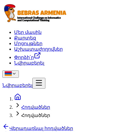
Մեր մասին
Քարտեզ
Մրցույթներ
Աշխատաժողովներ
Փորձի՛ր
Նվիրաբերել
Նվիրաբերել
Հոդվածներ
Հոդվածներ
Վերադառնալ հոդվածներ