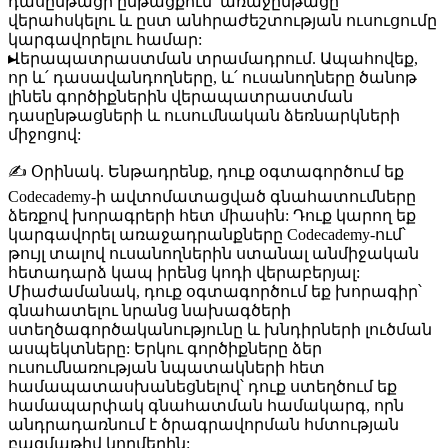
դասընթացի ընթացքում՝ առաջընթացը
վերահսկելու և ըստ անհրաժեշտության ուսուցումը
կարգավորելու համար:
Վերապատրաստման տրամադրում.
Ապահովեք,
որ և՛ դասավանդողները, և՛ ուսանողները ծանոթ
լինեն գործիքներին վերապատրաստման
դասընթացների և ուսումնական ձեռնարկների
միջոցով:
✍️
Օրինակ.
Ենթադրենք, դուք օգտագործում եք
Codecademy-ի ավտոմատացված գնահատումները
ձեռքով խորագրերի հետ միասին: Դուք կարող եք
կարգավորել առաջադրանքները Codecademy-ում՝
թույլ տալով ուսանողներին ստանալ անմիջական
հետադարձ կապ իրենց կոդի վերաբերյալ:
Միաժամանակ, դուք օգտագործում եք խորագիր՝
գնահատելու նրանց նախագծերի
ստեղծագործականությունը և խնդիրների լուծման
ասպեկտները: Երկու գործիքները ձեր
ուսումնառության նպատակների հետ
համապատասխանեցնելով՝ դուք ստեղծում եք
համապարփակ գնահատման համակարգ, որն
անդրադառնում է ծրագրավորման հմտության
բազմաթիվ կողմերին: