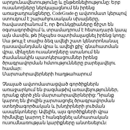
արդյունավետությունը և ընթեռնելիությունը: Երբ
ուսանողները ներկայացնում են իրենց
առաջադրանքները, CodeGrade-ը ավտոմատ կերպով
ստուգում է շարահյուսական սխալները,
հավաստիանում է, որ ֆունկցիաները ճիշտ են
օգտագործվում և տրամադրում է հետադարձ կապ
այն մասին, թե ինչպես օպտիմալացնել իրենց կոդը:
Սա թույլ է տալիս ձեզ ավելի շատ կենտրոնանալ
դասավանդման վրա և ավելի քիչ՝ գնահատման
վրա, մինչդեռ ուսանողները ստանում են
ժամանակին պատկերացումներ իրենց
ծրագրավորման հմտությունները բարելավելու
համար:
Մարտահրավերների հաղթահարում
Չնայած ավտոմատացված գործիքներն
առաջարկում են բազմաթիվ առավելություններ,
դրանք զերծ չեն մարտահրավերներից: Դրանք
կարող են լիովին չարտացոլել ծրագրավորման
ստեղծագործական և խնդիրների լուծման
ասպեկտները: Ավելին, այս գործիքների վրա
հիմնվելը կարող է հանգեցնել անհատական
ուսումնառության կարիքները անտեսելուն: