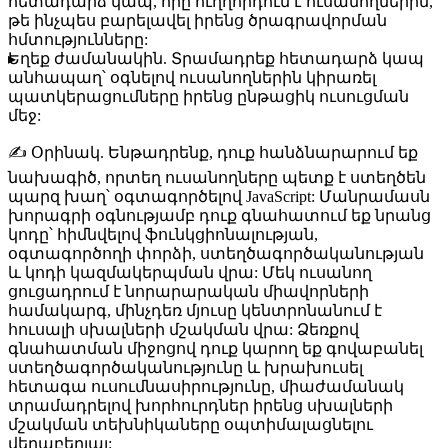
հետադարձ կապ, որը ուղղորդում է ուսանողներին,
թե ինչպես բարելավել իրենց ծրագրավորման
հմտությունները:
Եղեք ժամանակին.
Տրամադրեք հետադարձ կապ
անհապաղ՝ օգնելով ուսանողներին կիրառել
պատկերացումները իրենց ընթացիկ ուսուցման
մեջ:
✍️
Օրինակ.
Ենթադրենք, դուք հանձնարարում եք
նախագիծ, որտեղ ուսանողները պետք է ստեղծեն
պարզ խաղ՝ օգտագործելով JavaScript: Մանրամասն
խորագրի օգնությամբ դուք գնահատում եք նրանց
կոդը՝ հիմնվելով ֆունկցիոնալության,
օգտագործողի փորձի, ստեղծագործականության
և կոդի կազմակերպման վրա: Մեկ ուսանող
ցուցադրում է նորարարական միավորների
համակարգ, մինչդեռ մյուսը կենտրոնանում է
հուսալի սխալների մշակման վրա: Ձեռքով
գնահատման միջոցով դուք կարող եք գովաբանել
ստեղծագործականությունը և խրախուսել
հետագա ուսումնասիրությունը, միաժամանակ
տրամադրելով խորհուրդներ իրենց սխալների
մշակման տեխնիկաները օպտիմալացնելու
վերաբերյալ: