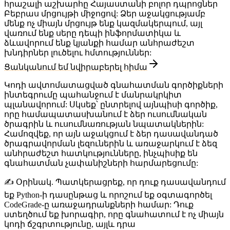
հրաշալի աշխարհը Հայաստանի բոլոր դպրոցներ
Բեբրաս մրցույթի միջոցով: Ձեր աջակցությամբ
մենք ոչ միայն մրցույթ ենք կազմակերպում, այլ
վառում ենք սերը դեպի ինֆորմատիկա և
ձևավորում ենք կյանքի համար անհրաժեշտ
խնդիրներ լուծելու հմտություններ:
Ցանկանում եմ նվիրաբերել հիմա
Կոդի ավտոմատացված գնահատման գործիքների
ինտեգրումը պահանջում է մանրակրկիտ
պլանավորում: Սկսեք՝ ընտրելով այնպիսի գործիք,
որը համապատասխանում է ձեր ուսումնական
ծրագրին և ուսումնառության նպատակներին:
Համոզվեք, որ այն աջակցում է ձեր դասավանդած
ծրագրավորման լեզուներին և առաջարկում է ձեզ
անհրաժեշտ հատկությունները, ինչպիսիք են
գնահատման չափանիշների հարմարեցումը:
✍️
Օրինակ.
Պատկերացրեք, որ դուք դասավանդում
եք Python-ի դասընթաց և որոշում եք օգտագործել
CodeGrade-ը առաջադրանքների համար: Դուք
ստեղծում եք խորագիր, որը գնահատում է ոչ միայն
կոդի ճշգրտությունը, այլև դրա