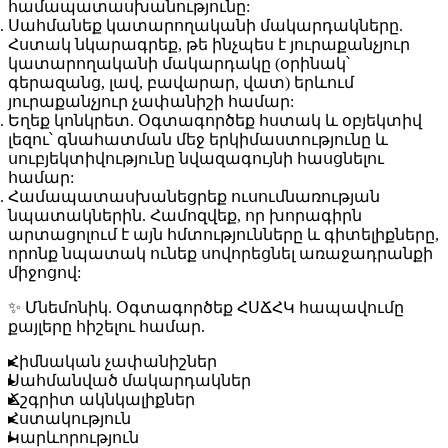
համապատասխանությունը:
Սահմանեք կատարողականի մակարդակները.
Հստակ նկարագրեք, թե ինչպես է յուրաքանչյուր
կատարողականի մակարդակը (օրինակ՝
գերազանց, լավ, բավարար, վատ) երևում
յուրաքանչյուր չափանիշի համար:
Եղեք կոնկրետ.
Օգտագործեք հստակ և օբյեկտիվ
լեզու՝ գնահատման մեջ երկիմաստությունը և
սուբյեկտիվությունը նվազագույնի հասցնելու
համար:
Համապատասխանեցրեք ուսումնառության
նպատակներին.
Համոզվեք, որ խորագիրն
արտացոլում է այն հմտությունները և գիտելիքները,
որոնք նպատակ ունեք սովորեցնել առաջադրանքի
միջոցով:
✨
Մնեմոնիկ.
Օգտագործեք
ՀՍՃՀԿ
հապավումը
քայլերը հիշելու համար.
Հ
իմնական չափանիշներ
Ս
ահմանված մակարդակներ
Ճ
շգրիտ ակնկալիքներ
Հ
ստակություն
Կ
արևորություն