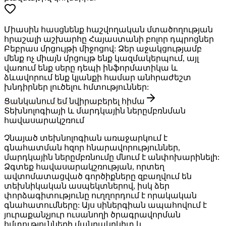
Միասին հասցնենք հաշվողական մտածողության
հրաշալի աշխարհը Հայաստանի բոլոր դպրոցներ
Բեբրաս մրցույթի միջոցով: Ձեր աջակցությամբ
մենք ոչ միայն մրցույթ ենք կազմակերպում, այլ
վառում ենք սերը դեպի ինֆորմատիկա և
ձևավորում ենք կյանքի համար անհրաժեշտ
խնդիրներ լուծելու հմտություններ:
Ցանկանում եմ նվիրաբերել հիմա
Տեխնոլոգիայի և մարդկային ներըմբռնման
հավասարակշռում
Չնայած տեխնոլոգիան առաջարկում է
գնահատման հզոր հնարավորություններ,
մարդկային ներըմբռնումը մնում է անփոխարինելի:
Ձգտեք հավասարակշռության, որտեղ
ավտոմատացված գործիքները զբաղվում են
տեխնիկական ասպեկտներով, իսկ ձեր
փորձագիտությունը ուղղորդում է որակական
գնահատումները: Այս սիներգիան ապահովում է
յուրաքանչյուր ուսանողի ծրագրավորման
հմտությունների մանրակրկիտ և