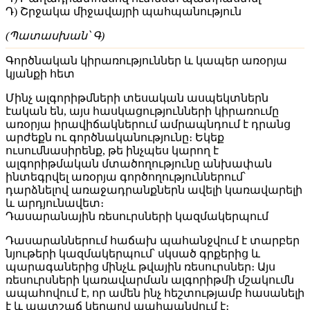
Դ) Շրջակա միջավայրի պահպանություն
(Պատասխան՝ Գ)
Գործնական կիրառություններ և կապեր առօրյա
կյանքի հետ
Մինչ ալգորիթմների տեսական ասպեկտներն
էական են, այս հասկացությունների կիրառումը
առօրյա իրավիճակներում ամրապնդում է դրանց
արժեքն ու գործնականությունը։ Եկեք
ուսումնասիրենք, թե ինչպես կարող է
ալգորիթմական մտածողությունը անխափան
ինտեգրվել առօրյա գործողություններում՝
դարձնելով առաջադրանքներն ավելի կառավարելի
և արդյունավետ։
Դասարանային ռեսուրսների կազմակերպում
Դասարաններում հաճախ պահանջվում է տարբեր
նյութերի կազմակերպում՝ սկսած գրքերից և
պարագաներից մինչև թվային ռեսուրսներ։ Այս
ռեսուրսների կառավարման ալգորիթմի մշակումն
ապահովում է, որ ամեն ինչ հեշտությամբ հասանելի
է և պատշաճ կերպով պահպանվում է։