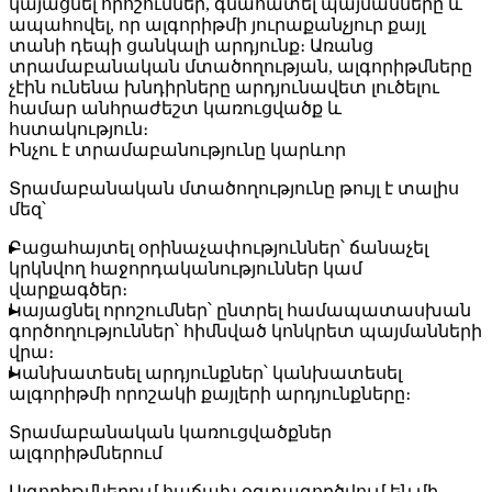
կայացնել որոշումներ, գնահատել պայմանները և
ապահովել, որ ալգորիթմի յուրաքանչյուր քայլ
տանի դեպի ցանկալի արդյունք։ Առանց
տրամաբանական մտածողության, ալգորիթմները
չէին ունենա խնդիրները արդյունավետ լուծելու
համար անհրաժեշտ կառուցվածք և
հստակություն։
Ինչու է տրամաբանությունը կարևոր
Տրամաբանական մտածողությունը թույլ է տալիս
մեզ՝
Բացահայտել օրինաչափություններ
՝ ճանաչել
կրկնվող հաջորդականություններ կամ
վարքագծեր։
Կայացնել որոշումներ
՝ ընտրել համապատասխան
գործողություններ՝ հիմնված կոնկրետ պայմանների
վրա։
Կանխատեսել արդյունքներ
՝ կանխատեսել
ալգորիթմի որոշակի քայլերի արդյունքները։
Տրամաբանական կառուցվածքներ
ալգորիթմներում
Ալգորիթմներում հաճախ օգտագործվում են մի