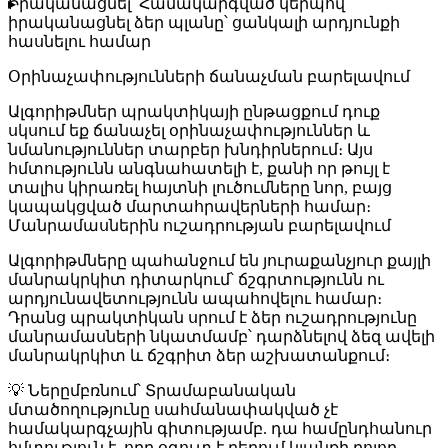
Իրականացնել
՝ Համակարգված կերպով
իրականացնել ձեր պլանը՝ ցանկալի արդյունքի
հասնելու համար
Օրինաչափությունների ճանաչման բարելավում
Ալգորիթմներ պրակտիկայի ընթացքում դուք
սկսում եք ճանաչել օրինաչափություններ և
նմանություններ տարբեր խնդիրներում։ Այս
հմտությունն անգնահատելի է, քանի որ թույլ է
տալիս կիրառել հայտնի լուծումները նոր, բայց
կապակցված մարտահրավերների համար։
Մանրամասներին ուշադրության բարելավում
Ալգորիթմները պահանջում են յուրաքանչյուր քայլի
մանրակրկիտ դիտարկում՝ ճշգրտությունն ու
արդյունավետությունն ապահովելու համար։
Դրանց պրակտիկան սրում է ձեր ուշադրությունը
մանրամասների նկատմամբ՝ դարձնելով ձեզ ավելի
մանրակրկիտ և ճշգրիտ ձեր աշխատանքում։
💡
Ներըմբռնում
՝ Տրամաբանական
մտածողությունը սահմանափակված չէ
համակարգչային գիտությամբ. դա համընդհանուր
հմտություն է, որը օգուտ է բերում կյանքի բոլոր