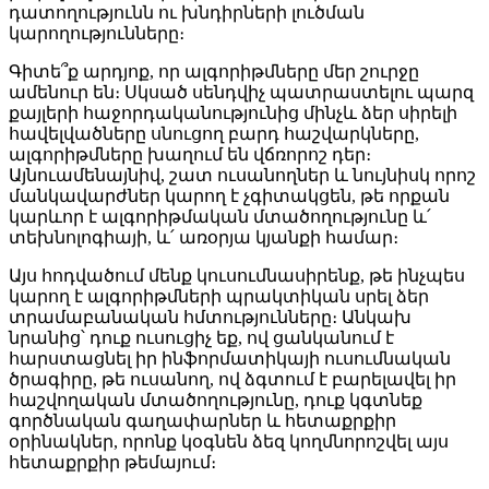
դատողությունն ու խնդիրների լուծման
կարողությունները։
Գիտե՞ք արդյոք, որ ալգորիթմները մեր շուրջը
ամենուր են։ Սկսած սենդվիչ պատրաստելու պարզ
քայլերի հաջորդականությունից մինչև ձեր սիրելի
հավելվածները սնուցող բարդ հաշվարկները,
ալգորիթմները խաղում են վճռորոշ դեր։
Այնուամենայնիվ, շատ ուսանողներ և նույնիսկ որոշ
մանկավարժներ կարող է չգիտակցեն, թե որքան
կարևոր է ալգորիթմական մտածողությունը և՛
տեխնոլոգիայի, և՛ առօրյա կյանքի համար։
Այս հոդվածում մենք կուսումնասիրենք, թե ինչպես
կարող է ալգորիթմների պրակտիկան սրել ձեր
տրամաբանական հմտությունները։ Անկախ
նրանից՝ դուք ուսուցիչ եք, ով ցանկանում է
հարստացնել իր ինֆորմատիկայի ուսումնական
ծրագիրը, թե ուսանող, ով ձգտում է բարելավել իր
հաշվողական մտածողությունը, դուք կգտնեք
գործնական գաղափարներ և հետաքրքիր
օրինակներ, որոնք կօգնեն ձեզ կողմնորոշվել այս
հետաքրքիր թեմայում։