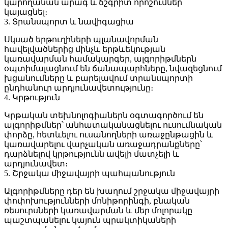
կարողանան արագ և ճշգրիտ որոշումներ
կայացնել։
3.
Տրանսպորտ և նավիգացիա
Սկսած երթուղիների պլանավորման
հավելվածներից մինչև երթևեկության
կառավարման համակարգեր, ալգորիթմներն
օպտիմալացնում են ճանապարհները, նվազեցնում
խցանումները և բարելավում տրանսպորտի
ընդհանուր արդյունավետությունը։
4.
Կրթություն
Կրթական տեխնոլոգիաներն օգտագործում են
ալգորիթմներ՝ անհատականացնելու ուսումնական
փորձը, հետևելու ուսանողների առաջընթացին և
կառավարելու վարչական առաջադրանքները՝
դարձնելով կրթությունն ավելի մատչելի և
արդյունավետ։
5.
Շրջակա միջավայրի պահպանություն
Ալգորիթմները դեր են խաղում շրջակա միջավայրի
փոփոխությունների մոնիթորինգի, բնական
ռեսուրսների կառավարման և մեր մոլորակը
պաշտպանելու կայուն պրակտիկաների