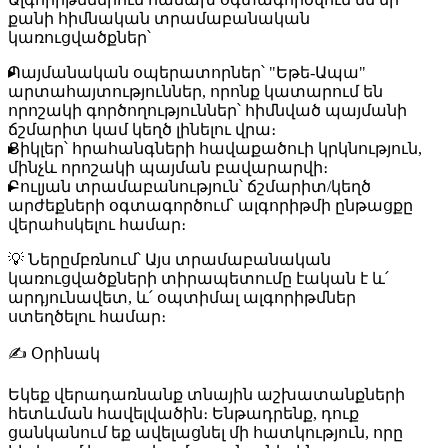
քանի հիմնական տրամաբանական
կառուցվածքներ՝
Պայմանական օպերատորներ
՝ "Եթե-Ապա"
արտահայտություններ, որոնք կատարում են
որոշակի գործողություններ՝ հիմնված պայմանի
ճշմարիտ կամ կեղծ լինելու վրա։
Ցիկլեր
՝ հրահանգների հավաքածուի կրկնություն,
մինչև որոշակի պայման բավարարվի։
Բուլյան տրամաբանություն
՝ ճշմարիտ/կեղծ
արժեքների օգտագործում՝ ալգորիթմի ընթացքը
վերահսկելու համար։
💡
Ներըմբռնում
՝ Այս տրամաբանական
կառուցվածքների տիրապետումը էական է և՛
արդյունավետ, և՛ օպտիմալ ալգորիթմներ
ստեղծելու համար։
✍️
Օրինակ
Եկեք վերադառնանք տնային աշխատանքների
հետևման հավելվածին։ Ենթադրենք, դուք
ցանկանում եք ավելացնել մի հատկություն, որը