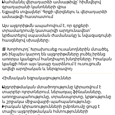
Սահմանել վերադարձի ամսաթիվը՝ հիմնվելով
գրադարանի կանոնների վրա
Ելքային տվյալներ
՝ Գրքի վերցնելու և վերադարձի
ամսաթվի հաստատում
Այս ալգորիթմն ապահովում է, որ գրքերի
տրամադրումը կատարվի արդյունավետ՝
կրճատելով սպասման ժամանակը և նվազագույնի
հասցնելով սխալները։
📘
Խորհուրդ
՝ Խրախուսեք ուսանողներին մտածել,
թե ինչպես կարող են ալգորիթմները լուծել իրենց
առօրյա կյանքում հանդիպող խնդիրները։ Իրական
կյանքի հետ այս կապը դարձնում է ուսուցումն
ավելի արդիական և ներգրավող։
Հիմնական եզրակացություններ
Ալգորիթմական մտածողությունը կիրառվում է
տարբեր ոլորտներում, ներառյալ ֆինանսները,
առողջապահությունը, տրանսպորտը, կրթությունը
և շրջակա միջավայրի պահպանությունը։
Իրական կիրառությունների ըմբռնումը ցույց է
տալիս ալգորիթմական հմտությունների