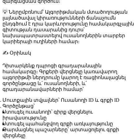
զարգացման գործում։
💡
Ներըմբռնում
՝ Ալգորիթմական մտածողության
լայնածավալ կիրառությունների ճանաչումն
ընդգծում է դրա կարևորությունը համակարգչային
գիտության դասարանից դուրս՝
նախապատրաստելով ուսանողներին տարբեր
կարիերայի ուղիների համար։
✍️
Օրինակ
Դիտարկենք դպրոցի գրադարանային
համակարգը։ Գրքերի վերցնելը կառավարող
ալգորիթմի ներդրումը կարող է ռացիոնալացնել
գործընթացը և՛ ուսանողների, և՛
գրադարանավարների համար՝
Մուտքային տվյալներ
՝ Ուսանողի ID և գրքի ID
Գործընթաց
՝
Ստուգել ուսանողի՝ գիրք վերցնելու
իրավասությունը
Ստուգել պահանջվող գրքի առկայությունը
Թարմացնել պաշարները՝ արտացոլելու գրքի
վերցնելը