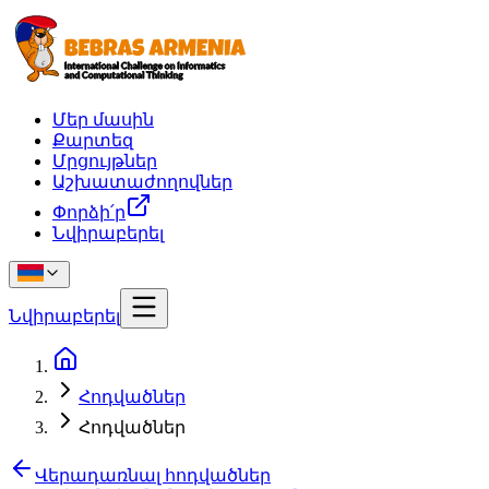
Մեր մասին
Քարտեզ
Մրցույթներ
Աշխատաժողովներ
Փորձի՛ր
Նվիրաբերել
Նվիրաբերել
Հոդվածներ
Հոդվածներ
Վերադառնալ հոդվածներ