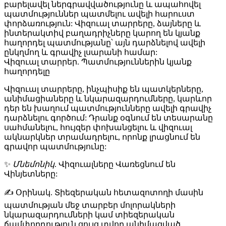
բարելավել ներգրավվածությունը և ապահովել
պատմություններ պատմելու ավելի հարուստ
փորձառություն: Վիզուալ տարրերը, ձայները և
ինտերակտիվ բաղադրիչները կարող են կյանք
հաղորդել պատմությանը՝ այն դարձնելով ավելի
ընկղմող և գրավիչ լսարանի համար:
Վիզուալ տարրեր. Պատմություններին կյանք
հաղորդելը
Վիզուալ տարրերը, ինչպիսիք են պատկերները,
անիմացիաները և նկարազարդումները, կարևոր
դեր են խաղում պատմությունները ավելի գրավիչ
դարձնելու գործում: Դրանք օգնում են տեսարանը
սահմանելու, հույզեր փոխանցելու և վիզուալ
ակնարկներ տրամադրելու, որոնք լրացնում են
գրավոր պատմությունը:
✨
Մնեմոնիկ
.
Վ
իզուալները
Վ
առեցնում են
Վ
ինյետները:
✍️
Օրինակ
. Տիեզերական հետազոտողի մասին
պատմության մեջ տարբեր մոլորակների
նկարազարդումների կամ տիեզերական
ճամփորդություն ցույց տվող անիմացված