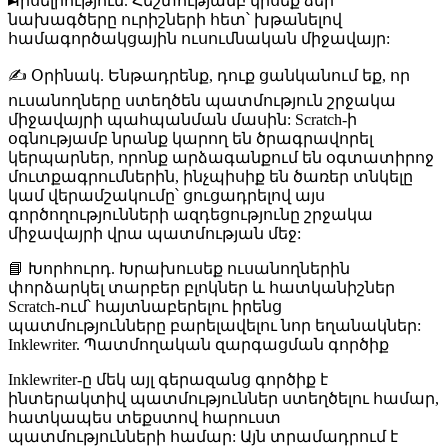
Կիսելիություն
. Հեշտությամբ կիսեք ձեր
նախագծերը ուրիշների հետ՝ խթանելով
համագործակցային ուսումնական միջավայր:
✍️
Օրինակ
. Ենթադրենք, դուք ցանկանում եք, որ
ուսանողները ստեղծեն պատմություն շրջակա
միջավայրի պահպանման մասին: Scratch-ի
օգնությամբ նրանք կարող են ծրագրավորել
կերպարներ, որոնք արձագանքում են օգտատիրոջ
մուտքագրումներին, ինչպիսիք են ծառեր տնկելը
կամ վերամշակումը՝ ցուցադրելով այս
գործողությունների ազդեցությունը շրջակա
միջավայրի վրա պատմության մեջ:
📘
Խորհուրդ
. Խրախուսեք ուսանողներին
փորձարկել տարբեր բլոկներ և հատկանիշներ
Scratch-ում՝ հայտնաբերելու իրենց
պատմությունները բարելավելու նոր եղանակներ:
Inklewriter. Պատմողական զարգացման գործիք
Inklewriter-ը մեկ այլ գերազանց գործիք է
ինտերակտիվ պատմություններ ստեղծելու համար,
հատկապես տեքստով հարուստ
պատմությունների համար: Այն տրամադրում է