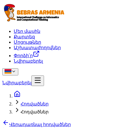
Մեր մասին
Քարտեզ
Մրցույթներ
Աշխատաժողովներ
Փորձի՛ր
Նվիրաբերել
Նվիրաբերել
Հոդվածներ
Հոդվածներ
Վերադառնալ հոդվածներ