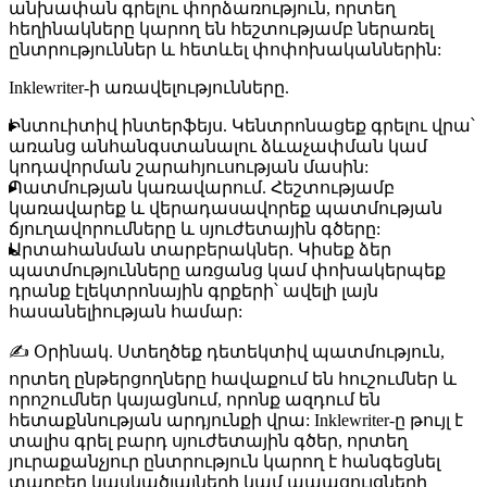
անխափան գրելու փորձառություն, որտեղ
հեղինակները կարող են հեշտությամբ ներառել
ընտրություններ և հետևել փոփոխականներին:
Inklewriter-ի առավելությունները.
Ինտուիտիվ ինտերֆեյս
. Կենտրոնացեք գրելու վրա՝
առանց անհանգստանալու ձևաչափման կամ
կոդավորման շարահյուսության մասին:
Պատմության կառավարում
. Հեշտությամբ
կառավարեք և վերադասավորեք պատմության
ճյուղավորումները և սյուժետային գծերը:
Արտահանման տարբերակներ
. Կիսեք ձեր
պատմությունները առցանց կամ փոխակերպեք
դրանք էլեկտրոնային գրքերի՝ ավելի լայն
հասանելիության համար:
✍️
Օրինակ
. Ստեղծեք դետեկտիվ պատմություն,
որտեղ ընթերցողները հավաքում են հուշումներ և
որոշումներ կայացնում, որոնք ազդում են
հետաքննության արդյունքի վրա: Inklewriter-ը թույլ է
տալիս գրել բարդ սյուժետային գծեր, որտեղ
յուրաքանչյուր ընտրություն կարող է հանգեցնել
տարբեր կասկածյալների կամ ապացույցների