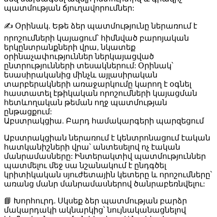
պատմության ճյուղավորումներ:
✍️
Օրինակ
. Եթե ձեր պատմությունը ներառում է
որոշումների կայացում՝ հիմնված բարոյական
երկընտրանքների վրա, նկատեք
օրինաչափություններ ներկայացված
ընտրությունների տեսակներում: Օրինակ՝
եսասիրականից մինչև այլասիրական
տարբերակների առաջարկումը կարող է օգնել
հաստատել էթիկական որոշումների կայացման
հետևողական թեման ողջ պատմության
ընթացքում:
Աբստրակցիա. Բարդ համակարգերի պարզեցում
Աբստրակցիան ներառում է կենտրոնացում էական
հատկանիշների վրա՝ անտեսելով ոչ էական
մանրամասները: Ինտերակտիվ պատմություններ
պատմելու մեջ սա նշանակում է ընդգծել
կրիտիկական սյուժետային կետերը և որոշումները՝
առանց մանր մանրամասներով ծանրաբեռնվելու:
📘
Խորհուրդ
. Սկսեք ձեր պատմության բարձր
մակարդակի ակնարկից՝ նույնականացնելով