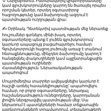
💡
Ներըմբռնում
. Ինտերակտիվ վիկտորինաները
կամ գլուխկոտրուկները կարող են ծառայել որպես
որոշման կետեր, որտեղ օգտատիրոջ
հաջողությունը կամ ձախողումը ազդում է
պատմության ուղղության վրա:
✍️
Օրինակ
. Դետեկտիվ պատմության մեջ ներառեք
հուշումներ գտնելու մինի-խաղ, որտեղ
օգտատերերը պետք է լուծեն գլուխկոտրուկ՝
կարևոր ապացույց բացահայտելու համար:
Գլուխկոտրուկի հաջող լուծումը առաջ է տանում
հետաքննությունը, մինչդեռ ձախողումը կարող է
հանգեցնել փակուղիների կամ այլընտրանքային
պատմության ուղիների:
Հասանելիություն. Ներառականության
ապահովում
Մուլտիմեդիա տարրեր ավելացնելիս կարևոր է
հաշվի առնել հասանելիությունը՝ ապահովելու
համար, որ բոլոր օգտատերերը, ներառյալ
հաշմանդամություն ունեցողները, կարողանան
լիովին ներգրավվել պատմության մեջ: Սա
ներառում է պատկերների համար տեքստային
այլընտրանքների տրամադրում, տեսանյութերի