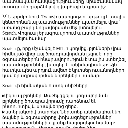
պատմական հասկացությունները՝ միաժամանակ
ուսուցումը դարձնելով զվարճալի և գրավիչ:
💡
Ներըմբռնում
. Twine-ի պարզությունը թույլ է տալիս
կենտրոնանալ պատմություններ պատմելու վրա՝
առանց բարդ կոդավորման մեջ խճճվելու:
Scratch. Վիզուալ ծրագրավորում պատմություններ
պատմելու համար
Scratch-ը, որը մշակվել է MIT-ի կողմից, բլոկների վրա
հիմնված վիզուալ ծրագրավորման լեզու է, որը
օգտատերերին հնարավորություն է տալիս ստեղծել
պատմություններ, խաղեր և անիմացիաներ: Այն
հատկապես արդյունավետ է կրտսեր ուսանողների
կամ ծրագրավորման նորեկների համար:
Scratch-ի հիմնական հատկանիշները.
Վիզուալ բլոկներ
. Քաշել-գցելու կոդավորման
բլոկները ծրագրավորումը դարձնում են
ինտուիտիվ և սխալներից զերծ:
Ինտերակտիվ տարրեր
. Ներառեք անիմացիաներ,
ձայներ և օգտատիրոջ փոխազդեցություններ՝
պատմություններին կյանք հաղորդելու համար: