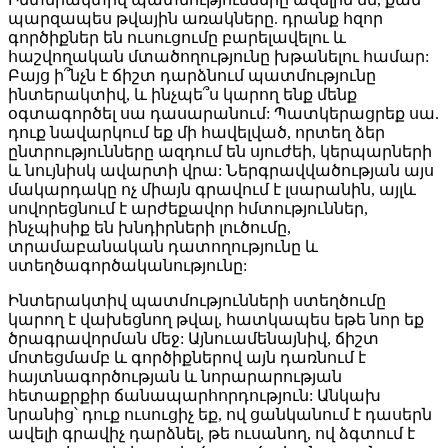
պարզապես թվային առակները. դրանք հզոր
գործիքներ են ուսուցումը բարելավելու և
հաշվողական մտածողությունը խթանելու համար:
Բայց ի՞նչն է ճիշտ դարձնում պատմությունը
ինտերակտիվ, և ինչպե՞ս կարող ենք մենք
օգտագործել սա դասարանում: Պատկերացրեք սա.
դուք նավարկում եք մի հավելված, որտեղ ձեր
ընտրությունները ազդում են սյուժեի, կերպարների
և նույնիսկ ավարտի վրա: Ներգրավվածության այս
մակարդակը ոչ միայն գրավում է լսարանին, այլև
սովորեցնում է արժեքավոր հմտություններ,
ինչպիսիք են խնդիրների լուծումը,
տրամաբանական դատողությունը և
ստեղծագործականությունը:
Ինտերակտիվ պատմությունների ստեղծումը
կարող է վախեցնող թվալ, հատկապես եթե նոր եք
ծրագրավորման մեջ: Այնուամենայնիվ, ճիշտ
մոտեցմամբ և գործիքներով այն դառնում է
հայտնագործության և նորարարության
հետաքրքիր ճանապարհորդություն: Անկախ
նրանից՝ դուք ուսուցիչ եք, ով ցանկանում է դասերն
ավելի գրավիչ դարձնել, թե ուսանող, ով ձգտում է