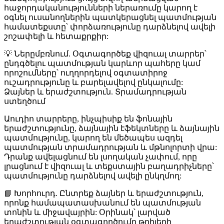
հաջորդականությունների ներառումը կարող է
օգնել ուսանողներին պատկերացնել պատմության
համատեքստը՝ փորձառությունը դարձնելով ավելի
շոշափելի և հետաքրքիր:
💡
Ներըմբռնում
. Օգտագործեք վիզուալ տարրեր՝
ընդգծելու պատմության կարևոր պահերը կամ
որոշումները՝ ուղղորդելով օգտատիրոջ
ուշադրությունը և բարելավելով ընկալումը:
Ձայներ և երաժշտություն. Տրամադրության
ստեղծում
Աուդիո տարրերը, ինչպիսիք են ֆոնային
երաժշտությունը, ձայնային էֆեկտները և ձայնային
պատմությունը, կարող են մեծապես ազդել
պատմության տրամադրության և մթնոլորտի վրա:
Դրանք ավելացնում են լսողական չափում, որը
լրացնում է վիզուալ և տեքստային բաղադրիչները՝
պատմությունը դարձնելով ավելի ընկղմող:
📘
Խորհուրդ
. Ընտրեք ձայներ և երաժշտություն,
որոնք համապատասխանում են պատմության
տոնին և միջավայրին: Օրինակ՝ լարված
երաժշտության օգտագործումը թրիլերի