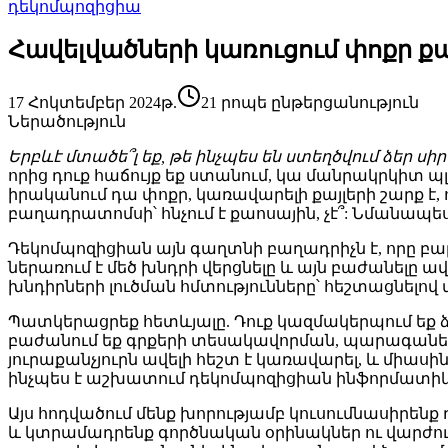
դեկոմպոզիցիա
Հավելվածների կառուցում փոքր քա
17 Հոկտեմբեր 2024թ.
21 րոպե ընթերցանություն
Ներածություն
Երբևէ մտածե՞լ եք, թե ինչպես են ստեղծվում ձեր սի
որից դուք հաճույք եք ստանում, կա մանրակրկիտ պ
իրականում դա փոքր, կառավարելի քայլերի շարք է
բաղադրատոմսի՝ հնչում է քաոսային, չէ՞: Նմանապե
Դեկոմպոզիցիան այն գաղտնի բաղադրիչն է, որը բ
ներառում է մեծ խնդրի վերցնելը և այն բաժանելը ավ
խնդիրների լուծման հմտությունները՝ հեշտացնելով
Պատկերացրեք հետևյալը. Դուք կազմակերպում եք 
բաժանում եք գրքերի տեսակավորման, պարագանե
յուրաքանչյուրն ավելի հեշտ է կառավարել, և միաս
ինչպես է աշխատում դեկոմպոզիցիան ինֆորմատիկա
Այս հոդվածում մենք խորությամբ կուսումնասիրեն
և կտրամադրենք գործնական օրինակներ ու վարժությ