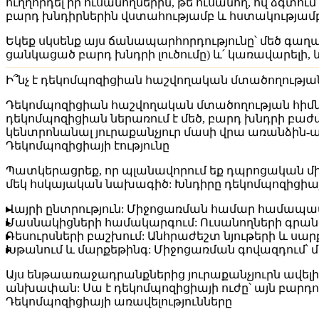
ուղղորդել իր ուսանողներին, թե ուսանող, ով ձգտու
բարդ խնդիրներին վստահությամբ և հստակությամբ
Եկեք սկսենք այս ճանապարհորդությունը՝ մեծ գաղ
ցանկացած բարդ խնդրի լուծումը) և՛ կառավարելի, և
Ի՞նչ է դեկոմպոզիցիան հաշվողական մտածողության
Դեկոմպոզիցիան հաշվողական մտածողության հիմնարա
դեկոմպոզիցիան ներառում է մեծ, բարդ խնդրի բաժա
կենտրոնանալ յուրաքանչյուր մասի վրա առանձին-առ
Դեկոմպոզիցիայի էությունը
Պատկերացրեք, որ պլանավորում եք դպրոցական միջ
մեկ հսկայական նախագիծ: Խնդիրը դեկոմպոզիցիայի 
Վայրի ընտրություն:
Միջոցառման համար համապատ
Մասնակիցների համակարգում:
Ուսանողների գրան
Ռեսուրսների բաշխում:
Անհրաժեշտ նյութերի և սար
Խթանում և մարքեթինգ:
Միջոցառման գովազդում՝ մ
Այս ենթաառաջադրանքներից յուրաքանչյուրն ավելի հ
անխափան: Սա է դեկոմպոզիցիայի ուժը՝ այն բարդու
Դեկոմպոզիցիայի առավելությունները