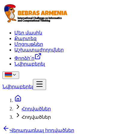
Մեր մասին
Քարտեզ
Մրցույթներ
Աշխատաժողովներ
Փորձի՛ր
Նվիրաբերել
Նվիրաբերել
Հոդվածներ
Հոդվածներ
Վերադառնալ հոդվածներ