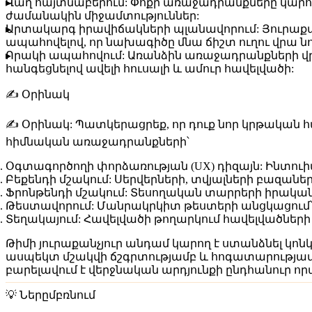
Վաղ հայտնաբերում:
Փոքր առաջադրանքները կարող 
ժամանակին միջամտություններ:
Արտակարգ իրավիճակների պլանավորում:
Յուրաքա
ապահովելով, որ նախագիծը մնա ճիշտ ուղու վրա 
Որակի ապահովում:
Առանձին առաջադրանքների վրա
հանգեցնելով ավելի հուսալի և ամուր հավելվածի:
✍️ Օրինակ
✍️
Օրինակ:
Պատկերացրեք, որ դուք նոր կրթական հա
հիմնական առաջադրանքների՝
Օգտագործողի փորձառության (UX) դիզայն:
Ինտուիտ
Բեքենդի մշակում:
Սերվերների, տվյալների բազաներ
Ֆրոնթենդի մշակում:
Տեսողական տարրերի իրականա
Թեստավորում:
Մանրակրկիտ թեստերի անցկացում՝ թ
Տեղակայում:
Հավելվածի թողարկում հավելվածների
Թիմի յուրաքանչյուր անդամ կարող է ստանձնել կ
ասպեկտ մշակվի ճշգրտությամբ և հոգատարությամբ
բարելավում է վերջնական արդյունքի ընդհանուր որ
💡 Ներըմբռնում