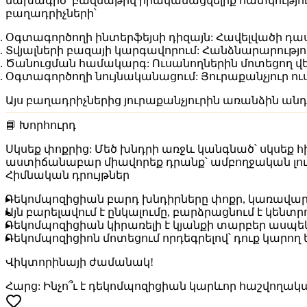
նախագիծ՝ բազմաթիվ իրականացվելիք հատկությունն
բաղադրիչների՝
Օգտագործողի ինտերֆեյսի դիզայն:
Հավելվածի դաս
Տվյալների բազայի կարգավորում:
Հանձնարարությու
Ծանուցման համակարգ:
Ուսանողներին մոտեցող վ
Օգտագործողի նույնականացում:
Յուրաքանչյուր ո
Այս բաղադրիչներից յուրաքանչյուրին առանձին ան
📘 Խորհուրդ
Սկսեք փոքրից:
Մեծ խնդրի առջև կանգնած՝ սկսեք 
աստիճանաբար միավորեք դրանք՝ ամբողջական լուծ
Հիմնական դրույթներ
Դեկոմպոզիցիան
բարդ խնդիրները փոքր, կառավարե
Այն բարելավում է ընկալումը, բարձրացնում է կենտր
Դեկոմպոզիցիան կիրառելի է կյանքի տարբեր ասպ
Դեկոմպոզիցիոն մոտեցում որդեգրելով՝ դուք կար
Վիկտորինայի ժամանակ!
Հարց:
Ինչո՞ւ է դեկոմպոզիցիան կարևոր հաշվողակա