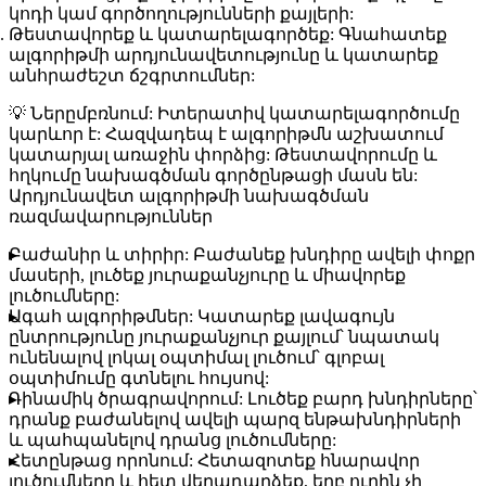
կոդի կամ գործողությունների քայլերի:
Թեստավորեք և կատարելագործեք:
Գնահատեք
ալգորիթմի արդյունավետությունը և կատարեք
անհրաժեշտ ճշգրտումներ:
💡
Ներըմբռնում:
Իտերատիվ կատարելագործումը
կարևոր է: Հազվադեպ է ալգորիթմն աշխատում
կատարյալ առաջին փորձից: Թեստավորումը և
հղկումը նախագծման գործընթացի մասն են:
Արդյունավետ ալգորիթմի նախագծման
ռազմավարություններ
Բաժանիր և տիրիր:
Բաժանեք խնդիրը ավելի փոքր
մասերի, լուծեք յուրաքանչյուրը և միավորեք
լուծումները:
Ագահ ալգորիթմներ:
Կատարեք լավագույն
ընտրությունը յուրաքանչյուր քայլում՝ նպատակ
ունենալով լոկալ օպտիմալ լուծում՝ գլոբալ
օպտիմումը գտնելու հույսով:
Դինամիկ ծրագրավորում:
Լուծեք բարդ խնդիրները՝
դրանք բաժանելով ավելի պարզ ենթախնդիրների
և պահպանելով դրանց լուծումները:
Հետընթաց որոնում:
Հետազոտեք հնարավոր
լուծումները և հետ վերադարձեք, երբ ուղին չի