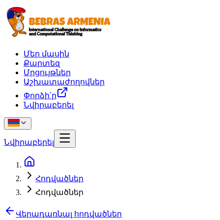
Մեր մասին
Քարտեզ
Մրցույթներ
Աշխատաժողովներ
Փորձի՛ր
Նվիրաբերել
Նվիրաբերել
Հոդվածներ
Հոդվածներ
Վերադառնալ հոդվածներ