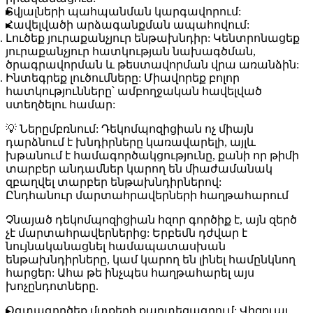
Տվյալների պահպանման կարգավորում:
Հավելվածի արձագանքման ապահովում:
Լուծեք յուրաքանչյուր ենթախնդիր:
Կենտրոնացեք
յուրաքանչյուր հատկության նախագծման,
ծրագրավորման և թեստավորման վրա առանձին:
Ինտեգրեք լուծումները:
Միավորեք բոլոր
հատկությունները՝ ամբողջական հավելված
ստեղծելու համար:
💡
Ներըմբռնում:
Դեկոմպոզիցիան ոչ միայն
դարձնում է խնդիրները կառավարելի, այլև
խթանում է համագործակցությունը, քանի որ թիմի
տարբեր անդամներ կարող են միաժամանակ
զբաղվել տարբեր ենթախնդիրներով:
Ընդհանուր մարտահրավերների հաղթահարում
Չնայած դեկոմպոզիցիան հզոր գործիք է, այն զերծ
չէ մարտահրավերներից: Երբեմն դժվար է
նույնականացնել համապատասխան
ենթախնդիրները, կամ կարող են լինել համընկնող
հարցեր: Ահա թե ինչպես հաղթահարել այս
խոչընդոտները.
Օգտագործեք մտքերի քարտեզագրում:
Վիզուալ