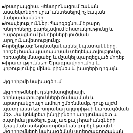
Աբստրակցիա:
Կենտրոնացում էական
ասպեկտների վրա՝ անտեսելով ոչ էական
մանրամասները:
Առավելություններ:
Պարզեցնում է բարդ
խնդիրները, բարելավում է հստակությունը և
բարձրացնում խնդիրների լուծման
արդյունավետությունը:
Գործընթաց:
Նույնականացնել նպատակները,
որոշել համապատասխան տեղեկատվությունը,
հեռացնել մնացածը և մշակել պարզեցված մոդել:
Կիրառություններ:
Ծրագրավորումից և
կրթությունից մինչև բիզնես և խաղերի դիզայն:
Ալգորիթմի նախագծում
Ալգորիթմների, դեկոմպոզիցիայի,
օրինաչափությունների ճանաչման և
աբստրակցիայի ամուր ըմբռնմամբ, դուք այժմ
պատրաստ եք խորանալ
ալգորիթմի նախագծման
մեջ: Սա կոնկրետ խնդիրները արդյունավետ և
օպտիմալ լուծելու քայլ առ քայլ հրահանգների
մշակման ստեղծագործական գործընթացն է:
Ալգորիթմների նախագծման ստեղծագործական