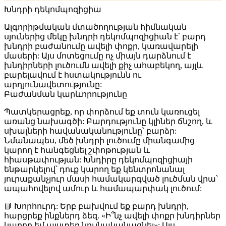
Խնդրի դեկոմպոզիցիա
Ալգորիթմական մտածողության հիմնական
սյուներից մեկը
խնդրի դեկոմպոզիցիան
է՝ բարդ
խնդրի բաժանումը ավելի փոքր, կառավարելի
մասերի: Այս մոտեցումը ոչ միայն դարձնում է
խնդիրների լուծումն ավելի քիչ ահաբեկող, այլև
բարելավում է հստակությունն ու
արդյունավետությունը:
Բաժանման կարևորությունը
Պատկերացրեք, որ փորձում եք տուն կառուցել
առանց նախագծի: Բարդությունը կլիներ ճնշող, և
սխալների հավանականությունը՝ բարձր:
Նմանապես, մեծ խնդրի լուծումը միանգամից
կարող է հանգեցնել շփոթության և
հիասթափության: Խնդիրը դեկոմպոզիցիայի
ենթարկելով՝ դուք կարող եք կենտրոնանալ
յուրաքանչյուր մասի համակարգված լուծման վրա՝
ապահովելով ամուր և համապարփակ լուծում:
📘
Խորհուրդ:
Երբ բախվում եք բարդ խնդրի,
հարցրեք ինքներդ ձեզ. «Ի՞նչ ավելի փոքր խնդիրներ
կարող եմ այստեղ նույնականացնել»: Այս