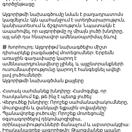
գործընթացը
Ալգորիթմի նախագծումը նման է բաղադրատոմս
կազմելուն: Այն պահանջում է ստեղծարարություն,
կանխատեսում և ճշգրտություն: Նպատակն է
ապահովել, որ ալգորիթմը ոչ միայն լուծի խնդիրը,
այլ անի դա հնարավոր ամենաօպտիմալ ձևով:
📘
Խորհուրդ:
Ալգորիթմ նախագծելիս միշտ
դիտարկեք բազմաթիվ մոտեցումներ: Երբեմն
առաջին գաղափարը կարող է
ամենաարդյունավետը չլինել, և այլընտրանքների
ուսումնասիրությունը կարող է հանգեցնել ավելի
լավ լուծումների:
Ալգորիթմի նախագծման քայլերը
Հստակ սահմանեք խնդիրը:
Համոզվեք, որ
հասկանում եք, թե ինչ է պետք լուծել:
Վերլուծեք խնդիրը:
Որոշեք սահմանափակումները,
մուտքային և ցանկալի ելքային տվյալները:
Պլանավորեք լուծումը:
Որոշեք մոտեցումը՝
օգտագործելով դեկոմպոզիցիա,
օրինաչափությունների ճանաչում և աբստրակցիա:
Իրականացրեք ալգորիթմը:
Թարգմանեք պլանը