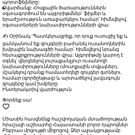
պորտֆելները:
Զվարճանք:
Հոսքային ծառայություններն
օգտագործում են ալգորիթմներ՝ ֆիլմեր և
երաժշտություն առաջարկելու համար՝ հիմնվելով
օգտատերերի նախասիրությունների վրա:
✍️
Օրինակ:
Պատկերացրեք, որ դուք ուսուցիչ եք և
ցանկանում եք զույգերի բաժանել ուսանողներին
խմբային նախագծի համար՝ հիմնվելով նրանց
հետաքրքրությունների վրա: Ալգորիթմը կարող է
օգնել՝ վերցնելով յուրաքանչյուր ուսանողի
նախասիրությունները (մուտքային տվյալներ),
մշակելով դրանք համատեղելի զույգեր գտնելու
համար (գործընթաց) և արտածելով լավագույն
զույգերը կամ խմբերը:
Ինտերակտիվ վարժություն
Փորձեք սա!
Միասին հասցնենք հաշվողական մտածողության
հրաշալի աշխարհը Հայաստանի բոլոր դպրոցներ
Բեբրաս մրցույթի միջոցով: Ձեր աջակցությամբ