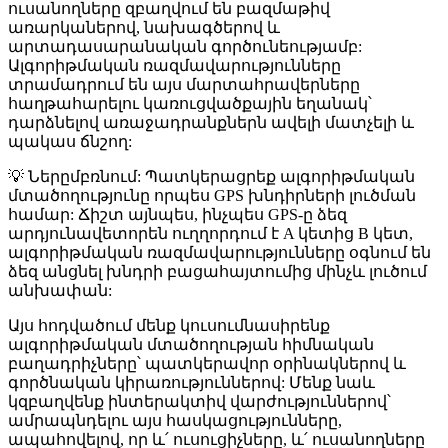
ուսանողները զբաղվում են բազմաթիվ
առարկաներով, նախագծերով և
արտադասարանական գործունեությամբ:
Ալգորիթմական ռազմավարությունները
տրամադրում են այս մարտահրավերները
հաղթահարելու կառուցվածքային եղանակ՝
դարձնելով առաջադրանքներն ավելի մատչելի և
պակաս ճնշող:
💡
Ներըմբռնում:
Պատկերացրեք ալգորիթմական
մտածողությունը որպես GPS խնդիրների լուծման
համար: Ճիշտ այնպես, ինչպես GPS-ը ձեզ
արդյունավետորեն ուղղորդում է A կետից B կետ,
ալգորիթմական ռազմավարությունները օգնում են
ձեզ անցնել խնդրի բացահայտումից մինչև լուծում
անխափան:
Այս հոդվածում մենք կուսումնասիրենք
ալգորիթմական մտածողության հիմնական
բաղադրիչները՝ պատկերավոր օրինակներով և
գործնական կիրառություններով: Մենք նաև
կզբաղվենք ինտերակտիվ վարժություններով՝
ամրապնդելու այս հասկացությունները,
ապահովելով, որ և՛ ուսուցիչները, և՛ ուսանողները