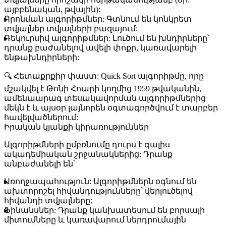
այբբենական, թվային):
Որոնման ալգորիթմներ:
Գտնում են կոնկրետ
տվյալներ տվյալների բազայում:
Ռեկուրսիվ ալգորիթմներ:
Լուծում են խնդիրները՝
դրանք բաժանելով ավելի փոքր, կառավարելի
ենթախնդիրների:
🔍
Հետաքրքիր փաստ:
Quick Sort
ալգորիթմը, որը
մշակվել է Թոնի Հոարի կողմից 1959 թվականին,
ամենաարագ տեսակավորման ալգորիթմներից
մեկն է և այսօր լայնորեն օգտագործվում է տարբեր
հավելվածներում:
Իրական կյանքի կիրառություններ
Ալգորիթմների ըմբռնումը դուրս է գալիս
ակադեմիական շրջանակներից: Դրանք
անբաժանելի են՝
Առողջապահություն:
Ալգորիթմներն օգնում են
ախտորոշել հիվանդությունները՝ վերլուծելով
հիվանդի տվյալները:
Ֆինանսներ:
Դրանք կանխատեսում են բորսայի
միտումները և կառավարում ներդրումային