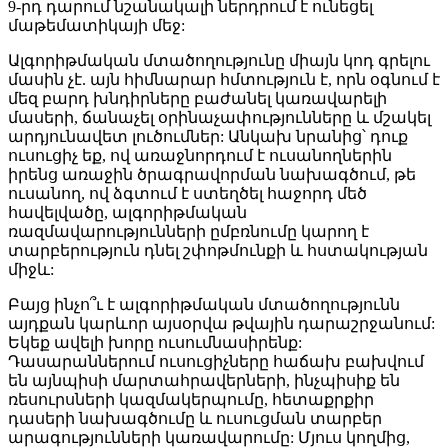
9-րդ դարում նշանակալի ներդրում է ունեցել
մաթեմատիկայի մեջ:
Ալգորիթմական մտածողությունը միայն կոդ գրելու
մասին չէ. այն հիմնարար հմտություն է, որն օգնում է
մեզ բարդ խնդիրները բաժանել կառավարելի
մասերի, ճանաչել օրինաչափությունները և մշակել
արդյունավետ լուծումներ: Անկախ նրանից՝ դուք
ուսուցիչ եք, ով առաջնորդում է ուսանողներին
իրենց առաջին ծրագրավորման նախագծում, թե
ուսանող, ով ձգտում է ստեղծել հաջորդ մեծ
հավելվածը, ալգորիթմական
ռազմավարությունների ըմբռնումը կարող է
տարբերություն դնել շփոթմունքի և հստակության
միջև:
Բայց ինչո՞ւ է ալգորիթմական մտածողությունն
այդքան կարևոր այսօրվա թվային դարաշրջանում:
Եկեք ավելի խորը ուսումնասիրենք:
Դասարաններում ուսուցիչները հաճախ բախվում
են այնպիսի մարտահրավերների, ինչպիսիք են
ռեսուրսների կազմակերպումը, հետաքրքիր
դասերի նախագծումը և ուսուցման տարբեր
արագությունների կառավարումը: Մյուս կողմից,