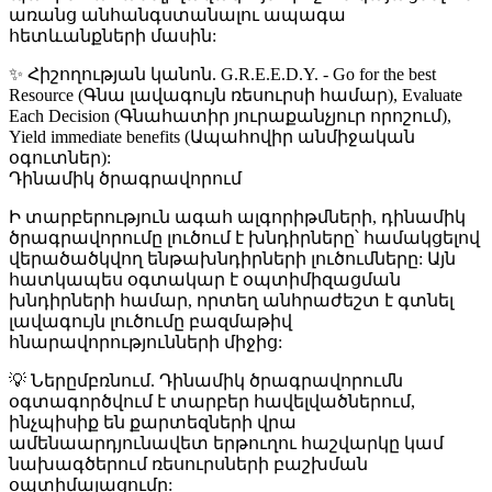
առանց անհանգստանալու ապագա
հետևանքների մասին:
✨ Հիշողության կանոն
.
G.R.E.E.D.Y.
-
G
o for the best
R
esource (Գնա լավագույն ռեսուրսի համար),
E
valuate
E
ach
D
ecision (Գնահատիր յուրաքանչյուր որոշում),
Y
ield immediate benefits (Ապահովիր անմիջական
օգուտներ):
Դինամիկ ծրագրավորում
Ի տարբերություն ագահ ալգորիթմների, դինամիկ
ծրագրավորումը լուծում է խնդիրները՝ համակցելով
վերածածկվող ենթախնդիրների լուծումները: Այն
հատկապես օգտակար է օպտիմիզացման
խնդիրների համար, որտեղ անհրաժեշտ է գտնել
լավագույն լուծումը բազմաթիվ
հնարավորությունների միջից:
💡 Ներըմբռնում
. Դինամիկ ծրագրավորումն
օգտագործվում է տարբեր հավելվածներում,
ինչպիսիք են քարտեզների վրա
ամենաարդյունավետ երթուղու հաշվարկը կամ
նախագծերում ռեսուրսների բաշխման
օպտիմալացումը: