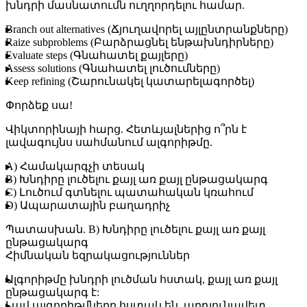
խնդրի մասնատումն ուղղորդելու համար.
B
ranch out alternatives (Ճյուղավորել այլընտրանքները)
R
aize subproblems (Բարձրացնել ենթախնդիրները)
E
valuate steps (Գնահատել քայլերը)
A
ssess solutions (Գնահատել լուծումները)
K
eep refining (Շարունակել կատարելագործել)
Փորձեք սա!
Վիկտորինայի հարց
. Հետևյալներից ո՞րն է
լավագույնս սահմանում ալգորիթմը.
A) Համակարգչի տեսակ
B) Խնդիրը լուծելու քայլ առ քայլ ընթացակարգ
C) Լուծում գտնելու պատահական կռահում
D) Ապարատային բաղադրիչ
Պատասխան
. B) Խնդիրը լուծելու քայլ առ քայլ
ընթացակարգ
Հիմնական եզրակացություններ
Ալգորիթմը խնդրի լուծման հստակ, քայլ առ քայլ
ընթացակարգ է:
Լավ ալգորիթմները հստակ են, արդյունավետ,