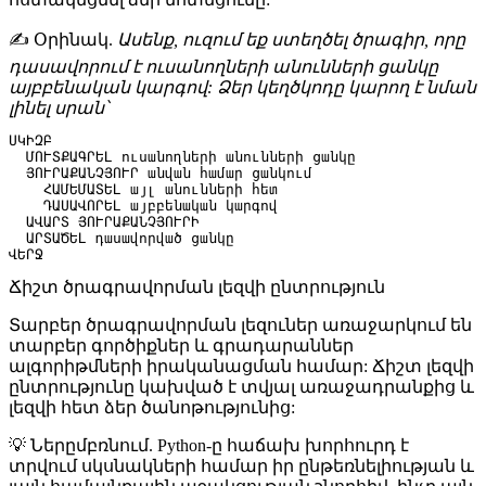
✍️ Օրինակ
.
Ասենք, ուզում եք ստեղծել ծրագիր, որը
դասավորում է ուսանողների անունների ցանկը
այբբենական կարգով: Ձեր կեղծկոդը կարող է նման
լինել սրան՝
ՍԿԻԶԲ

  ՄՈՒՏՔԱԳՐԵԼ ուսանողների անունների ցանկը

  ՅՈՒՐԱՔԱՆՉՅՈՒՐ անվան համար ցանկում

    ՀԱՄԵՄԱՏԵԼ այլ անունների հետ

    ԴԱՍԱՎՈՐԵԼ այբբենական կարգով

  ԱՎԱՐՏ ՅՈՒՐԱՔԱՆՉՅՈՒՐԻ

  ԱՐՏԱԾԵԼ դասավորված ցանկը

Ճիշտ ծրագրավորման լեզվի ընտրություն
Տարբեր ծրագրավորման լեզուներ առաջարկում են
տարբեր գործիքներ և գրադարաններ
ալգորիթմների իրականացման համար: Ճիշտ լեզվի
ընտրությունը կախված է տվյալ առաջադրանքից և
լեզվի հետ ձեր ծանոթությունից:
💡 Ներըմբռնում
. Python-ը հաճախ խորհուրդ է
տրվում սկսնակների համար իր ընթեռնելիության և