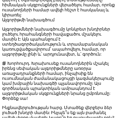
հիմնական սկզբունքների վերածելու համար, որոնք
ուսանողների համար ավելի հեշտ է հասկանալ և
կիրառել:
Ալգորիթմի նախագծում
Ալգորիթմների նախագծումը կոնկրետ խնդիրներ
լուծելու հրահանգների հավաքածու մշակելու
մասին է: Այն պահանջում է
ստեղծագործականություն և տրամաբանական
կառուցվածքավորում՝ ապահովելու համար, որ
ալգորիթմը լինի և՛ արդյունավետ, և՛ գործուն:
📘 Խորհուրդ
. Խրախուսեք ուսանողներին մշակել
իրենց սեփական ալգորիթմները առօրյա
առաջադրանքների համար, ինչպիսիք են
ուսումնական ժամանակացույցի կազմակերպումը
կամ խմբային նախագծի պլանավորումը: Այս
գործնական պրակտիկան ամրապնդում է
ալգորիթմական սկզբունքների նրանց ըմբռնումը:
Փորձեք սա!
Ինքնավերլուծության հարց
. Մտածեք վերջերս ձեր
լուծած խնդրի մասին: Ինչպե՞ս եք այն բաժանել
ավելի փոքր մասերի: Կարո՞ղ եք բացահայտել որևէ