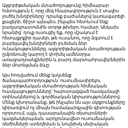
Ալգորիթմական մտածողությունը հիմնարար
հմտություն է, որը մեզ հնարավորություն է տալիս
լուծել խնդիրները՝ դրանք բաժանելով կառավարելի
քայլերի, ճիշտ այնպես, ինչպես հետևում ենք
բաղադրատոմսին տորթ թխելու համար: Անկախ
նրանից՝ դուք ուսուցիչ եք, որը մշակում է
հետաքրքիր դասեր, թե ուսանող, որը ձգտում է
բարելավել խնդիրների լուծման ձեր
ունակությունները, ալգորիթմական մտածողության
ըմբռնումը կարող է փոխել ամենօրյա
առաջադրանքներին և բարդ մարտահրավերներին
ձեր մոտեցման ձևը:
Այս հոդվածում մենք կսկսենք
ճանապարհորդություն՝ ուսումնասիրելու
ալգորիթմական մտածողության հիմնական
հասկացությունները՝ հարստացված հասկանալի
օրինակներով և գործնական կիրառություններով:
Մենք կխորանանք, թե ինչպես են այս սկզբունքները
կիրառվում ոչ միայն համակարգչային գիտության
ոլորտում, այլև դասարանային ռեսուրսների
կազմակերպման, արդյունավետ ուսումնական
ռեժիմների ստեղծման և նույնիսկ սեփական