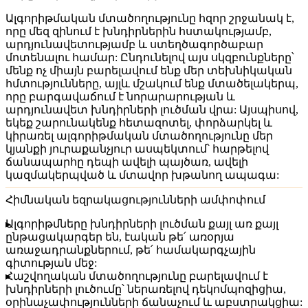
Ալգորիթմական մտածողությունը հզոր շրջանակ է,
որը մեզ զինում է խնդիրներին հստակությամբ,
արդյունավետությամբ և ստեղծագործաբար
մոտենալու համար: Ընդունելով այս սկզբունքները՝
մենք ոչ միայն բարելավում ենք մեր տեխնիկական
հմտությունները, այլև մշակում ենք մտածելակերպ,
որը բարգավաճում է նորարարության և
արդյունավետ խնդիրների լուծման վրա: Այսպիսով,
եկեք շարունակենք հետազոտել, փորձարկել և
կիրառել ալգորիթմական մտածողությունը մեր
կյանքի յուրաքանչյուր ասպեկտում՝ հարթելով
ճանապարհը դեպի ավելի պայծառ, ավելի
կազմակերպված և մտավոր խթանող ապագա:
Հիմնական եզրակացությունների ամփոփում
Ալգորիթմները
խնդիրների լուծման քայլ առ քայլ
ընթացակարգեր են, էական թե՛ առօրյա
առաջադրանքներում, թե՛ համակարգչային
գիտության մեջ:
Հաշվողական մտածողությունը
բարելավում է
խնդիրների լուծումը՝ ներառելով դեկոմպոզիցիա,
օրինաչափությունների ճանաչում և աբստրակցիա: