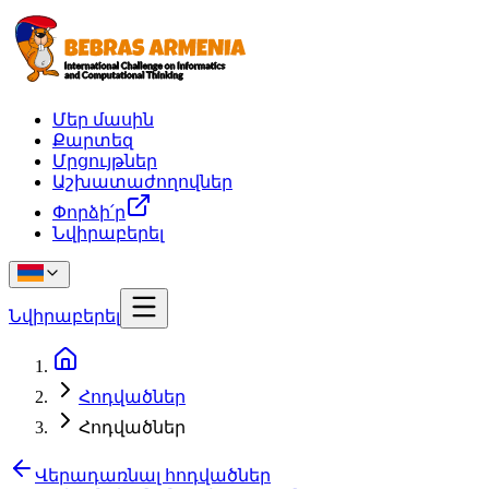
Մեր մասին
Քարտեզ
Մրցույթներ
Աշխատաժողովներ
Փորձի՛ր
Նվիրաբերել
Նվիրաբերել
Հոդվածներ
Հոդվածներ
Վերադառնալ հոդվածներ