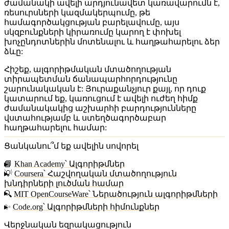
ժամանակի ավելի արդյունավետ կառավարումն է,
ռեսուրսների կազմակերպումը, թե
համագործակցության բարելավումը, այս
սկզբունքների կիրառումը կարող է փոխել
խոչընդոտներին մոտենալու և հաղթահարելու ձեր
ձևը:
Հիշեք, ալգորիթմական մտածողության
տիրապետման ճանապարհորդությունը
շարունակական է: Յուրաքանչյուր քայլ, որ դուք
կատարում եք, կառուցում է ավելի ուժեղ հիմք
ժամանակակից աշխարհի բարդությունները
վստահությամբ և ստեղծագործաբար
հաղթահարելու համար:
Ցանկանու՞մ եք ավելին սովորել
📘
Khan Academy՝ Ալգորիթմներ
💡
Coursera՝ Հաշվողական մտածողություն
խնդիրների լուծման համար
🔍
MIT OpenCourseWare՝ Ներածություն ալգորիթմների
✨
Code.org՝ Ալգորիթմների հիմունքներ
Վերջնական եզրակացություն