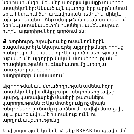
ներթափանցում են մեր առօրյա կյանքի տարբեր
ասպեկտներ: Սկսած այն պահից, երբ արթնանում
եք և հետևում ձեր առավոտյան ռեժիմին, մինչև
այն, թե ինչպես է ձեր սմարթֆոնը կանխատեսում
ձեր նպատակակետին հասնելու ամենաարագ
ուղին, ալգորիթմները գործում են:
📘 Խորհուրդ
. Խրախուսեք ուսանողներին
բացահայտել և նկարագրել ալգորիթմներ, որոնց
հանդիպում են ամեն օր: Այս գործունեությունը
խթանում է ալգորիթմական մտածողության
իրազեկությունն ու գնահատումը առօրյա
առաջադրանքներում:
Խնդիրների մասնատում
Ալգորիթմական մտածողության ամենահզոր
ասպեկտներից մեկը բարդ խնդիրները ավելի
պարզ, կառավարելի մասերի բաժանելու
կարողությունն է: Այս մոտեցումը ոչ միայն
խնդիրների լուծումը դարձնում է ավելի մատչելի,
այլև բարելավում է հստակությունն ու
արդյունավետությունը:
✨ Հիշողության կանոն
. Հիշեք
BREAK
հապավումը՝