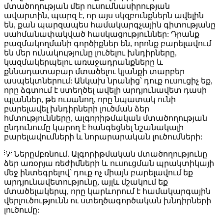
մտածողության մեր ուսումնասիրության
ավարտին, պարզ է, որ այս սկզբունքներն ավելին
են, քան պարզապես համակարգչային գիտությանը
սահմանափակված հասկացություններ: Դրանք
բազմակողմանի գործիքներ են, որոնք բարելավում
են մեր ունակությունը լուծելու խնդիրները,
կազմակերպելու առաջադրանքները և
քննադատաբար մտածելու կյանքի տարբեր
ասպեկտներում: Անկախ նրանից՝ դուք ուսուցիչ եք,
որը ձգտում է ստեղծել ավելի արդյունավետ դասի
պլաններ, թե ուսանող, որը նպատակ ունի
բարելավել խնդիրների լուծման ձեր
հմտությունները, ալգորիթմական մտածողության
ընդունումը կարող է հանգեցնել նշանակալի
բարելավումների և նորարարական լուծումների:
💡 Ներըմբռնում
. Ալգորիթմական մտածողությունը
ձեր առօրյա ռեժիմների և ուսուցման պրակտիկայի
մեջ ինտեգրելով՝ դուք ոչ միայն բարելավում եք
արդյունավետությունը, այլև մշակում եք
մտածելակերպ, որը կարևորում է համակարգային
վերլուծությունն ու ստեղծագործական խնդիրների
լուծումը: