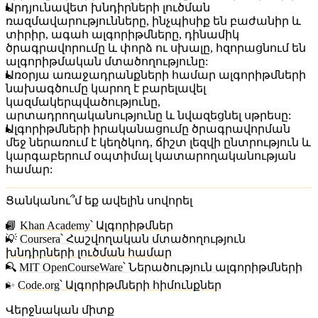
Արդյունավետ
խնդիրների լուծման
ռազմավարությունները
, ինչպիսիք են բաժանիր և
տիրիր, ագահ ալգորիթմները, դինամիկ
ծրագրավորումը և փորձ ու սխալը, հզորացնում են
ալգորիթմական մտածողությունը:
Առօրյա առաջադրանքների համար ալգորիթմների
նախագծումը կարող է բարելավել
կազմակերպվածությունը,
արտադրողականությունը և նվազեցնել սթրեսը:
Ալգորիթմների իրականացումը
ծրագրավորման
մեջ ներառում է կեղծկոդ, ճիշտ լեզվի ընտրություն և
կարգաբերում օպտիմալ կատարողականության
համար:
Ցանկանու՞մ եք ավելին սովորել
📘
Khan Academy՝ Ալգորիթմներ
💡
Coursera՝ Հաշվողական մտածողություն
խնդիրների լուծման համար
🔍
MIT OpenCourseWare՝ Ներածություն ալգորիթմների
✨
Code.org՝ Ալգորիթմների հիմունքներ
Վերջնական միտք