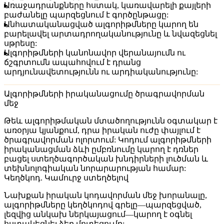
Առաջադրանքները հստակ, կառավարելի քայլերի
բաժանելը պարզեցնում է գործընթացը:
Անհատականացված ալգորիթմները կարող են
բարելավել արտադրողականությունը և նվազեցնել
սթրեսը:
Ալգորիթմների կանոնավոր վերանայումն ու
ճշգրտումն ապահովում է դրանց
արդյունավետությունն ու արդիականությունը:
Ալգորիթմների իրականացումը ծրագրավորման
մեջ
Թեև ալգորիթմական մտածողությունն օգտակար է
առօրյա կյանքում, դրա իրական ուժը փայլում է
ծրագրավորման ոլորտում: Կոդում ալգորիթմների
իրականացման ձևի ըմբռնումը կարող է դռներ
բացել ստեղծագործական խնդիրների լուծման և
տեխնոլոգիական նորարարության համար:
Կեղծկոդ. Կամուրջ ստեղծելով
Նախքան իրական կոդավորման մեջ խորանալը,
ալգորիթմները կեղծկոդով գրելը—պարզեցված,
լեզվից անկախ ներկայացում—կարող է օգնել
հստակեցնել ձեր մոտեցումը: