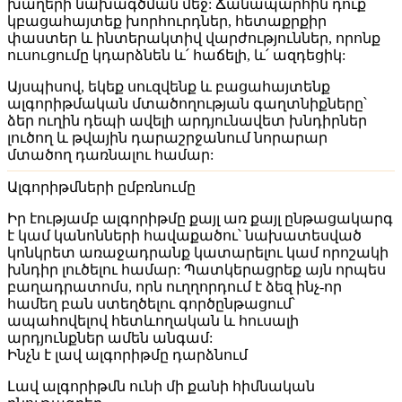
խաղերի նախագծման մեջ: Ճանապարհին դուք
կբացահայտեք խորհուրդներ, հետաքրքիր
փաստեր և ինտերակտիվ վարժություններ, որոնք
ուսուցումը կդարձնեն և՛ հաճելի, և՛ ազդեցիկ:
Այսպիսով, եկեք սուզվենք և բացահայտենք
ալգորիթմական մտածողության գաղտնիքները՝
ձեր ուղին դեպի ավելի արդյունավետ խնդիրներ
լուծող և թվային դարաշրջանում նորարար
մտածող դառնալու համար:
Ալգորիթմների ըմբռնումը
Իր էությամբ ալգորիթմը քայլ առ քայլ ընթացակարգ
է կամ կանոնների հավաքածու՝ նախատեսված
կոնկրետ առաջադրանք կատարելու կամ որոշակի
խնդիր լուծելու համար: Պատկերացրեք այն որպես
բաղադրատոմս, որն ուղղորդում է ձեզ ինչ-որ
համեղ բան ստեղծելու գործընթացում՝
ապահովելով հետևողական և հուսալի
արդյունքներ ամեն անգամ:
Ինչն է լավ ալգորիթմը դարձնում
Լավ ալգորիթմն ունի մի քանի հիմնական