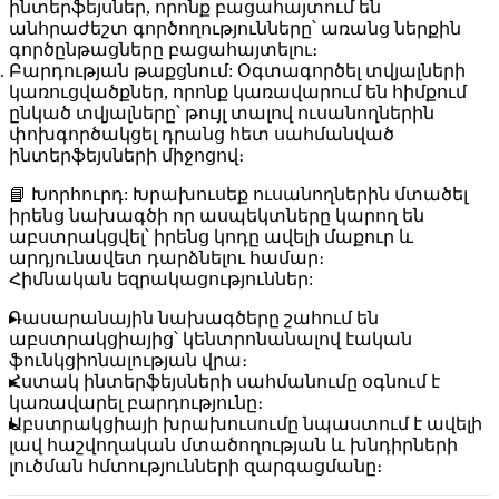
ինտերֆեյսներ, որոնք բացահայտում են
անհրաժեշտ գործողությունները՝ առանց ներքին
գործընթացները բացահայտելու։
Բարդության թաքցնում:
Օգտագործել տվյալների
կառուցվածքներ, որոնք կառավարում են հիմքում
ընկած տվյալները՝ թույլ տալով ուսանողներին
փոխգործակցել դրանց հետ սահմանված
ինտերֆեյսների միջոցով։
📘 Խորհուրդ:
Խրախուսեք ուսանողներին մտածել
իրենց նախագծի որ ասպեկտները կարող են
աբստրակցվել՝ իրենց կոդը ավելի մաքուր և
արդյունավետ դարձնելու համար։
Հիմնական եզրակացություններ:
Դասարանային նախագծերը շահում են
աբստրակցիայից՝ կենտրոնանալով էական
ֆունկցիոնալության վրա։
Հստակ ինտերֆեյսների սահմանումը օգնում է
կառավարել բարդությունը։
Աբստրակցիայի խրախուսումը նպաստում է ավելի
լավ հաշվողական մտածողության և խնդիրների
լուծման հմտությունների զարգացմանը։