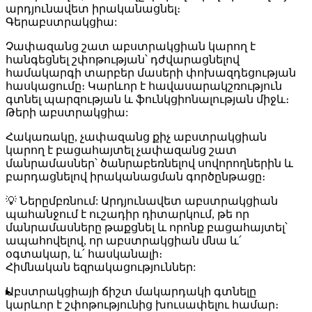
արդյունավետ իրականացնել։
Գերաբստրակցիա:
Չափազանց շատ աբստրակցիան կարող է
հանգեցնել շփոթության՝ դժվարացնելով
համակարգի տարբեր մասերի փոխազդեցության
հասկացումը։ Կարևոր է հավասարակշռություն
գտնել պարզության և ֆունկցիոնալության միջև։
Թերի աբստրակցիա:
Հակառակը, չափազանց քիչ աբստրակցիան
կարող է բացահայտել չափազանց շատ
մանրամասներ՝ ծանրաբեռնելով սովորողներին և
բարդացնելով իրականացման գործընթացը։
💡 Ներըմբռնում:
Արդյունավետ աբստրակցիան
պահանջում է ուշադիր դիտարկում, թե որ
մանրամասները թաքցնել և որոնք բացահայտել՝
ապահովելով, որ աբստրակցիան մնա և՛
օգտակար, և՛ հասկանալի։
Հիմնական եզրակացություններ:
Աբստրակցիայի ճիշտ մակարդակի գտնելը
կարևոր է շփոթությունից խուսափելու համար։