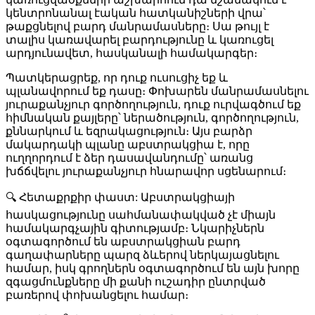
կենտրոնանալ էական հատկանիշների վրա՝
թաքցնելով բարդ մանրամասները։ Սա թույլ է
տալիս կառավարել բարդությունը և կառուցել
արդյունավետ, հասկանալի համակարգեր։
Պատկերացրեք, որ դուք ուսուցիչ եք և
պլանավորում եք դասը։ Փոխարեն մանրամասնելու
յուրաքանչյուր գործողություն, դուք ուրվագծում եք
հիմնական քայլերը՝ ներածություն, գործողություն,
քննարկում և եզրակացություն։ Այս բարձր
մակարդակի պլանը աբստրակցիա է, որը
ուղղորդում է ձեր դասավանդումը՝ առանց
խճճվելու յուրաքանչյուր հնարավոր սցենարում։
🔍
Հետաքրքիր փաստ:
Աբստրակցիայի
հասկացությունը սահմանափակված չէ միայն
համակարգչային գիտությամբ։ Նկարիչներն
օգտագործում են աբստրակցիան բարդ
գաղափարները պարզ ձևերով ներկայացնելու
համար, իսկ գրողներն օգտագործում են այն խորը
զգացմունքները մի քանի ուշադիր ընտրված
բառերով փոխանցելու համար։