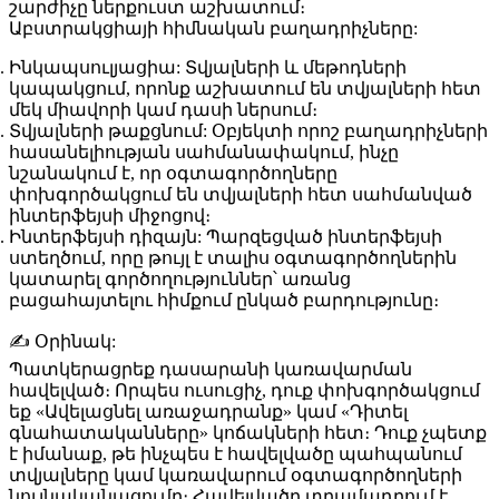
շարժիչը ներքուստ աշխատում։
Աբստրակցիայի հիմնական բաղադրիչները:
Ինկապսուլյացիա:
Տվյալների և մեթոդների
կապակցում, որոնք աշխատում են տվյալների հետ
մեկ միավորի կամ դասի ներսում։
Տվյալների թաքցնում:
Օբյեկտի որոշ բաղադրիչների
հասանելիության սահմանափակում, ինչը
նշանակում է, որ օգտագործողները
փոխգործակցում են տվյալների հետ սահմանված
ինտերֆեյսի միջոցով։
Ինտերֆեյսի դիզայն:
Պարզեցված ինտերֆեյսի
ստեղծում, որը թույլ է տալիս օգտագործողներին
կատարել գործողություններ՝ առանց
բացահայտելու հիմքում ընկած բարդությունը։
✍️ Օրինակ:
Պատկերացրեք դասարանի կառավարման
հավելված։ Որպես ուսուցիչ, դուք փոխգործակցում
եք «Ավելացնել առաջադրանք» կամ «Դիտել
գնահատականները» կոճակների հետ։ Դուք չպետք
է իմանաք, թե ինչպես է հավելվածը պահպանում
տվյալները կամ կառավարում օգտագործողների
նույնականացումը։ Հավելվածը տրամադրում է