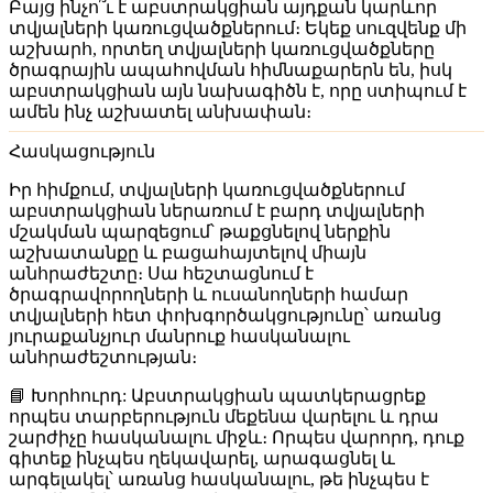
Բայց ինչո՞ւ է աբստրակցիան այդքան կարևոր
տվյալների կառուցվածքներում։ Եկեք սուզվենք մի
աշխարհ, որտեղ տվյալների կառուցվածքները
ծրագրային ապահովման հիմնաքարերն են, իսկ
աբստրակցիան այն նախագիծն է, որը ստիպում է
ամեն ինչ աշխատել անխափան։
Հասկացություն
Իր հիմքում, տվյալների կառուցվածքներում
աբստրակցիան ներառում է բարդ տվյալների
մշակման պարզեցում՝ թաքցնելով ներքին
աշխատանքը և բացահայտելով միայն
անհրաժեշտը։ Սա հեշտացնում է
ծրագրավորողների և ուսանողների համար
տվյալների հետ փոխգործակցությունը՝ առանց
յուրաքանչյուր մանրուք հասկանալու
անհրաժեշտության։
📘 Խորհուրդ:
Աբստրակցիան պատկերացրեք
որպես տարբերություն մեքենա վարելու և դրա
շարժիչը հասկանալու միջև։ Որպես վարորդ, դուք
գիտեք ինչպես ղեկավարել, արագացնել և
արգելակել՝ առանց հասկանալու, թե ինչպես է