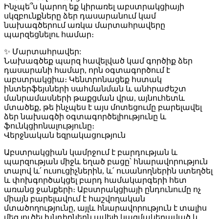
Ինչպե՞ս կարող եք կիրառել աբստրակցիայի
սկզբունքները ձեր դասարանում կամ
նախագծերում առկա մարտահրավերը
պարզեցնելու համար։
✨ Մարտահրավեր:
Նախագծեք պարզ հավելված կամ գործիք ձեր
դասարանի համար, որն օգտագործում է
աբստրակցիա։ Կենտրոնացեք հստակ
ինտերֆեյսների սահմանման և անհրաժեշտ
մանրամասների թաքցման վրա, այնուհետև
մտածեք, թե ինչպես է այս մոտեցումը բարելավել
ձեր նախագծի օգտագործելիությունը և
ֆունկցիոնալությունը։
Վերջնական եզրակացություն
Աբստրակցիան կամրջում է բարդության և
պարզության միջև եղած բացը՝ հնարավորություն
տալով և՛ ուսուցիչներին, և՛ ուսանողներին ստեղծել
և փոխգործակցել բարդ համակարգերի հետ
առանց ջանքերի։ Աբստրակցիայի ընդունումը ոչ
միայն բարելավում է հաշվողական
մտածողությունը, այլև հնարավորություն է տալիս
մեզ լուծել խնդիրներն ավելի կազմակերպված և