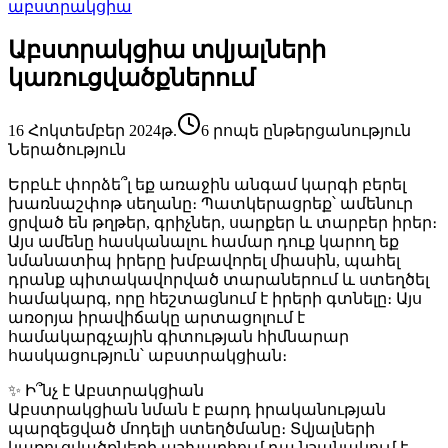
աբստրակցիա
Աբստրակցիա տվյալների
կառուցվածքներում
16 Հոկտեմբեր 2024թ.
6 րոպե ընթերցանություն
Ներածություն
Երբևէ փորձե՞լ եք առաջին անգամ կարգի բերել
խառնաշփոթ սեղանը։ Պատկերացրեք՝ ամենուր
ցրված են թղթեր, գրիչներ, սարքեր և տարբեր իրեր։
Այս ամենը հասկանալու համար դուք կարող եք
նմանատիպ իրերը խմբավորել միասին, պահել
դրանք պիտակավորված տարաներում և ստեղծել
համակարգ, որը հեշտացնում է իրերի գտնելը։ Այս
առօրյա իրավիճակը արտացոլում է
համակարգչային գիտության հիմնարար
հասկացություն՝
աբստրակցիան
։
✨
Ի՞նչ է Աբստրակցիան
Աբստրակցիան նման է բարդ իրականության
պարզեցված մոդելի ստեղծմանը։ Տվյալների
կառուցվածքների աշխարհում դա նշանակում է