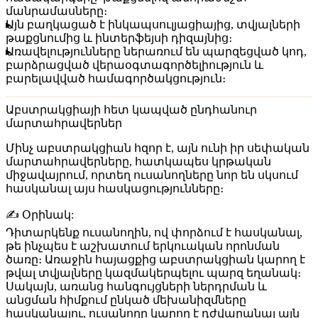
մանրամասները։
Այն բաղկացած է ինկապսուլյացիայից, տվյալների
թաքցնումից և ինտերֆեյսի դիզայնից։
Առավելությունները ներառում են պարզեցված կոդ,
բարձրացված վերաօգտագործելիություն և
բարելավված համագործակցություն։
Աբստրակցիայի հետ կապված ընդհանուր
մարտահրավերներ
Մինչ աբստրակցիան հզոր է, այն ունի իր սեփական
մարտահրավերները, հատկապես կրթական
միջավայրում, որտեղ ուսանողները նոր են սկսում
հասկանալ այս հասկացությունները։
✍️ Օրինակ:
Դիտարկենք ուսանողին, ով փորձում է հասկանալ,
թե ինչպես է աշխատում երկուական որոնման
ծառը։ Առաջին հայացքից աբստրակցիան կարող է
թվալ տվյալները կազմակերպելու պարզ եղանակ։
Սակայն, առանց հանգույցների ներդրման և
անցման հիմքում ընկած մեխանիզմները
հասկանալու, ուսանողը կարող է դժվարանալ այն