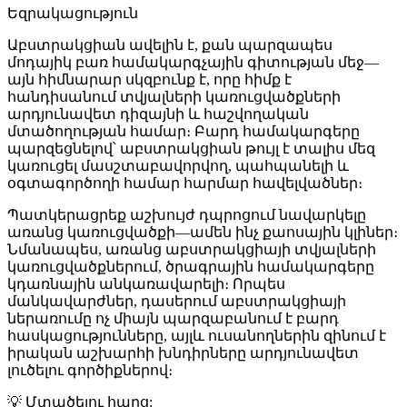
Եզրակացություն
Աբստրակցիան ավելին է, քան պարզապես
մոդայիկ բառ համակարգչային գիտության մեջ—
այն հիմնարար սկզբունք է, որը հիմք է
հանդիսանում տվյալների կառուցվածքների
արդյունավետ դիզայնի և հաշվողական
մտածողության համար։ Բարդ համակարգերը
պարզեցնելով՝ աբստրակցիան թույլ է տալիս մեզ
կառուցել մասշտաբավորվող, պահպանելի և
օգտագործողի համար հարմար հավելվածներ։
Պատկերացրեք աշխույժ դպրոցում նավարկելը
առանց կառուցվածքի—ամեն ինչ քաոսային կլիներ։
Նմանապես, առանց աբստրակցիայի տվյալների
կառուցվածքներում, ծրագրային համակարգերը
կդառնային անկառավարելի։ Որպես
մանկավարժներ, դասերում աբստրակցիայի
ներառումը ոչ միայն պարզաբանում է բարդ
հասկացությունները, այլև ուսանողներին զինում է
իրական աշխարհի խնդիրները արդյունավետ
լուծելու գործիքներով։
💡
Մտածելու հարց: