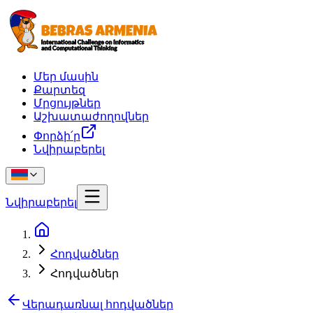
Մեր մասին
Քարտեզ
Մրցույթներ
Աշխատաժողովներ
Փորձի՛ր
Նվիրաբերել
Նվիրաբերել
Հոդվածներ
Հոդվածներ
Վերադառնալ հոդվածներ