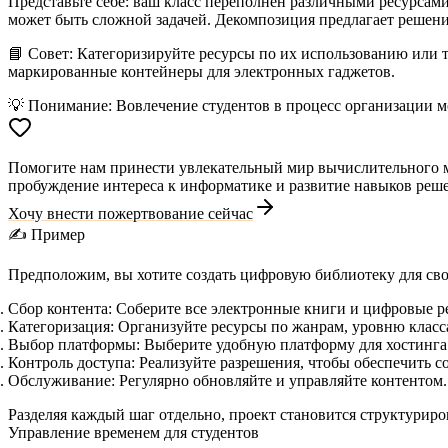
Представьте себе: ваш класс переполнен различными ресурса
может быть сложной задачей. Декомпозиция предлагает решение
📘 Совет:
Категоризируйте ресурсы по их использованию или т
маркированные контейнеры для электронных гаджетов.
💡 Понимание:
Вовлечение студентов в процесс организации мо
Помогите нам принести увлекательный мир вычислительного мы
пробуждение интереса к информатике и развитие навыков реше
Хочу внести пожертвование сейчас
✍️ Пример
Предположим, вы хотите создать цифровую библиотеку для св
Сбор контента:
Соберите все электронные книги и цифровые р
Категоризация:
Организуйте ресурсы по жанрам, уровню класса
Выбор платформы:
Выберите удобную платформу для хостинга
Контроль доступа:
Реализуйте разрешения, чтобы обеспечить с
Обслуживание:
Регулярно обновляйте и управляйте контентом.
Разделяя каждый шаг отдельно, проект становится структури
Управление временем для студентов