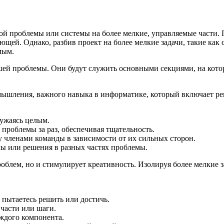
ой проблемы или системы на более мелкие, управляемые части. 
щей. Однако, разбив проект на более мелкие задачи, такие как 
мым.
й проблемы. Они будут служить основными секциями, на которы
 мышления
, важного навыка в информатике, который включает 
ружаясь целым.
проблемы за раз, обеспечивая тщательность.
 членами команды в зависимости от их сильных сторон.
ы или решения в разных частях проблемы.
облем, но и стимулирует креативность. Изолируя более мелкие 
 пытаетесь решить или достичь.
 части или шаги.
ждого компонента.