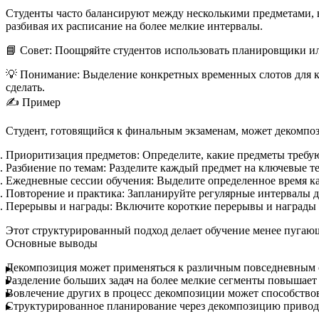
Студенты часто балансируют между несколькими предметами, 
разбивая их расписание на более мелкие интервалы.
📘 Совет:
Поощряйте студентов использовать планировщики или
💡 Понимание:
Выделение конкретных временных слотов для ка
сделать.
✍️ Пример
Студент, готовящийся к финальным экзаменам, может декомпо
Приоритизация предметов:
Определите, какие предметы требую
Разбиение по темам:
Разделите каждый предмет на ключевые т
Ежедневные сессии обучения:
Выделите определенное время ка
Повторение и практика:
Запланируйте регулярные интервалы д
Перерывы и награды:
Включите короткие перерывы и награды 
Этот структурированный подход делает обучение менее пугаю
Основные выводы
Декомпозиция может применяться к различным повседневным сц
Разделение больших задач на более мелкие сегменты повышает
Вовлечение других в процесс декомпозиции может способствов
Структурированное планирование через декомпозицию привод