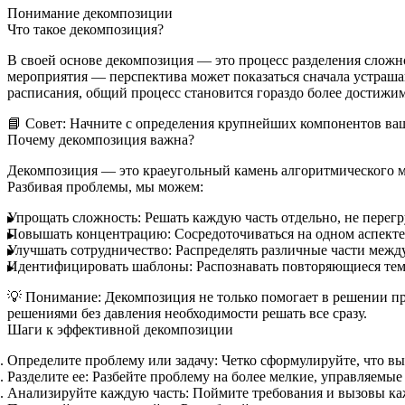
Понимание декомпозиции
Что такое декомпозиция?
В своей основе декомпозиция — это процесс разделения сложн
мероприятия — перспектива может показаться сначала устрашаю
расписания, общий процесс становится гораздо более достижи
📘 Совет:
Начните с определения крупнейших компонентов ваше
Почему декомпозиция важна?
Декомпозиция — это краеугольный камень
алгоритмического
Разбивая проблемы, мы можем:
Упрощать сложность:
Решать каждую часть отдельно, не перег
Повышать концентрацию:
Сосредоточиваться на одном аспекте 
Улучшать сотрудничество:
Распределять различные части между
Идентифицировать шаблоны:
Распознавать повторяющиеся тем
💡 Понимание:
Декомпозиция не только помогает в решении пр
решениями без давления необходимости решать все сразу.
Шаги к эффективной декомпозиции
Определите проблему или задачу:
Четко сформулируйте, что вы
Разделите ее:
Разбейте проблему на более мелкие, управляемые
Анализируйте каждую часть:
Поймите требования и вызовы ка