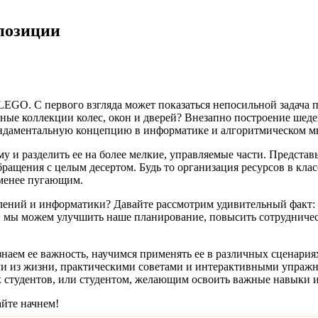
позиции
LEGO. С первого взгляда может показаться непосильной задача по
ные коллекции колес, окон и дверей? Внезапно построение шед
 фундаментальную концепцию в информатике и алгоритмическом
 и разделить ее на более мелкие, управляемые части. Представь
ращения с целым десертом. Будь то организация ресурсов в кла
 менее пугающим.
слений и информатики? Давайте рассмотрим удивительный факт:
 мы можем улучшить наше планирование, повысить сотрудничест
наем ее важность, научимся применять ее в различных сценариях
и из жизни, практическими советами и интерактивными упражн
х студентов, или студентом, желающим освоить важные навыки и
айте начнем!