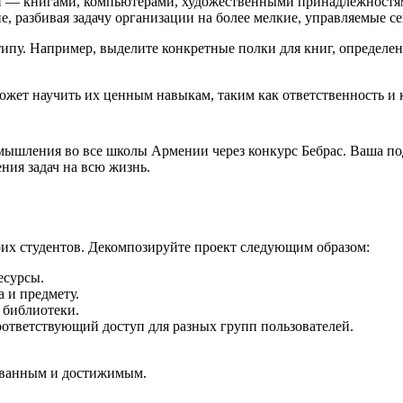
ми — книгами, компьютерами, художественными принадлежностя
, разбивая задачу организации на более мелкие, управляемые с
ипу. Например, выделите конкретные полки для книг, определе
жет научить их ценным навыкам, таким как ответственность и к
шления во все школы Армении через конкурс Бебрас. Ваша подд
ния задач на всю жизнь.
оих студентов. Декомпозируйте проект следующим образом:
есурсы.
 и предмету.
 библиотеки.
оответствующий доступ для разных групп пользователей.
рованным и достижимым.