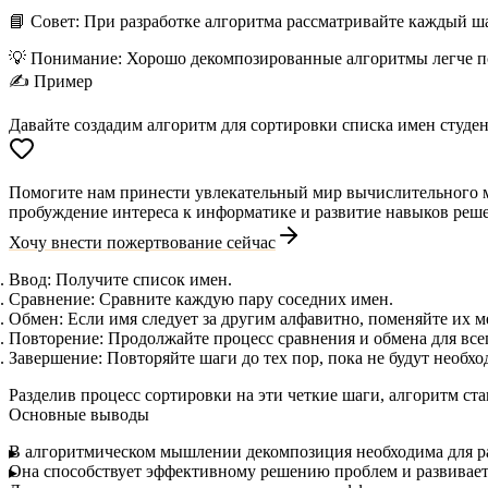
📘 Совет:
При разработке алгоритма рассматривайте каждый шаг
💡 Понимание:
Хорошо декомпозированные алгоритмы легче по
✍️ Пример
Давайте создадим алгоритм для сортировки списка имен студен
Помогите нам принести увлекательный мир вычислительного мы
пробуждение интереса к информатике и развитие навыков реше
Хочу внести пожертвование сейчас
Ввод:
Получите список имен.
Сравнение:
Сравните каждую пару соседних имен.
Обмен:
Если имя следует за другим алфавитно, поменяйте их м
Повторение:
Продолжайте процесс сравнения и обмена для всег
Завершение:
Повторяйте шаги до тех пор, пока не будут необх
Разделив процесс сортировки на эти четкие шаги, алгоритм ст
Основные выводы
В
алгоритмическом мышлении
декомпозиция необходима для р
Она способствует эффективному решению проблем и развивае