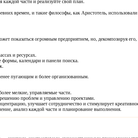
 каждой части и реализуйте свой план.
вних времен, и такие философы, как Аристотель, использовали
 может показаться огромным предприятием, но, декомпозируя его
ссах и ресурсах.
 формы, календари и панели поиска.
к.
менее пугающим и более организованным.
олее мелкие, управляемые части.
я решению проблем и управлению проектами.
центрацию, улучшает сотрудничество и стимулирует креативнос
ение, анализ каждой части и планирование выполнения.