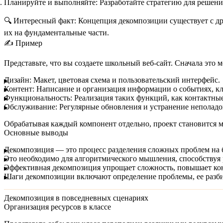
Планируйте и выполняйте:
Разработайте стратегию для решения
🔍 Интересный факт:
Концепция декомпозиции существует с дре
их на фундаментальные части.
✍️ Пример
Представьте, что вы создаете школьный веб-сайт. Сначала это
Дизайн:
Макет, цветовая схема и пользовательский интерфейс.
Контент:
Написание и организация информации о событиях, кла
Функциональность:
Реализация таких функций, как контактные
Обслуживание:
Регулярные обновления и устранение неполадо
Обрабатывая каждый компонент отдельно, проект становится 
Основные выводы
Декомпозиция
— это процесс разделения сложных проблем на б
Это необходимо для
алгоритмического мышления
, способству
Эффективная декомпозиция упрощает сложность, повышает кон
Шаги декомпозиции включают определение проблемы, ее разби
Декомпозиция в повседневных сценариях
Организация ресурсов в классе