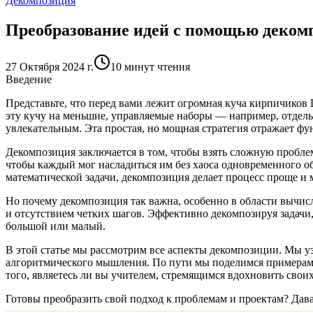
Декомпозиция
Преобразование идей с помощью деком
27 Октября 2024 г.
10 минут чтения
Введение
Представьте, что перед вами лежит огромная куча кирпичиков 
эту кучу на меньшие, управляемые наборы — например, отдель
увлекательным. Эта простая, но мощная стратегия отражает
Декомпозиция заключается в том, чтобы взять сложную проблему
чтобы каждый мог насладиться им без хаоса одновременного об
математической задачи, декомпозиция делает процесс проще и
Но почему декомпозиция так важна, особенно в области вычи
и отсутствием четких шагов.
Эффективно декомпозируя задачи,
большой или малый.
В этой статье мы рассмотрим все аспекты декомпозиции. Мы уз
алгоритмического мышления. По пути мы поделимся примерам
того, являетесь ли вы учителем, стремящимся вдохновить свои
Готовы преобразить свой подход к проблемам и проектам? Дав