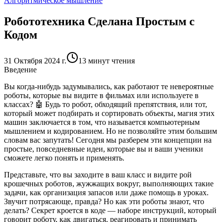
Алгоритмическое мышление
Робототехника Сделана Простым с
Кодом
31 Октября 2024 г.
13 минут чтения
Введение
Вы когда-нибудь задумывались, как работают те невероятные
роботы, которые вы видите в фильмах или используете в
классах? 🤖 Будь то робот, обходящий препятствия, или тот,
который может подбирать и сортировать объекты, магия этих
машин заключается в том, что называется
компьютерным
мышлением
и
кодированием
. Но не позволяйте этим большим
словам вас запутать! Сегодня мы разберем эти концепции на
простые, повседневные идеи, которые вы и ваши ученики
сможете легко понять и применять.
Представьте, что вы заходите в ваш класс и видите рой
крошечных роботов, жужжащих вокруг, выполняющих такие
задачи, как организация запасов или даже помощь в уроках.
Звучит потрясающе, правда? Но как эти роботы знают, что
делать? Секрет кроется в коде — наборе инструкций, который
говорит роботу, как двигаться, реагировать и принимать