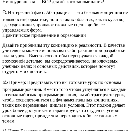
Н
изкоуровневая — ВСР для лёгкого запоминания!
🔍
Интересный факт:
Абстракция — это базовая концепция не
только в информатике, но и в таких областях, как искусство,
где художники упрощают сложные сцены до более
управляемых форм.
Практическое применение в образовании
Давайте приблизим эту концепцию к реальности. В качестве
учителя вы можете использовать абстракцию при разработке
плана урока. Вместо того чтобы перегружаться каждой
возможной деталью, вы сосредотачиваетесь на ключевых
учебных целях и основных действиях, которые помогут
студентам их достичь.
✍️
Пример:
Представьте, что вы готовите урок по основам
программирования. Вместо того чтобы углубляться в каждый
возможный язык программирования, вы абстрагируете урок,
чтобы сосредоточиться на фундаментальных концепциях,
таких как переменные, циклы и условия. Этот подход делает
урок более доступным и гарантирует, что студенты усвоят
основные идеи, прежде чем переходить к более сложным
темам.
💡
Идея:
Благодаря абстрагированию вы позволяете студентам