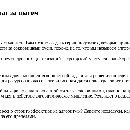
аг за шагом
х студентов. Вам нужно создать серию подсказок, которые приве
хота за сокровищами очень похожа на то, что мы называем
алгор
времен древних цивилизаций. Персидский математик аль-Хорезм
енных для выполнения конкретной задачи или решения определе
ции ресурсов в классе, алгоритмы находятся повсюду вокруг нас.
бны хорошо спланированной охоте за сокровищами, плавно напра
ступает в действие
алгоритмическое мышление
. Речь идет о разр
нтересно строить эффективные алгоритмы? Давайте исследуем, 
 за его пределами.