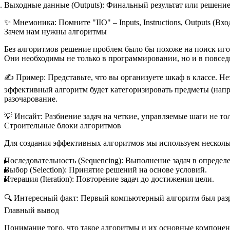
Выходные данные (Outputs):
Финальный результат или решение
✨
Мнемоника:
Помните "IIO" –
I
nputs,
I
nstructions,
O
utputs (Вх
Зачем нам нужны алгоритмы
Без алгоритмов решение проблем было бы похоже на поиск иго
Они необходимы не только в программировании, но и в повсед
✍️
Пример:
Представьте, что вы организуете шкаф в классе. Н
эффективный алгоритм будет категоризировать предметы (напр
разочарование.
💡
Инсайт:
Разбиение задач на четкие, управляемые шаги не т
Строительные блоки алгоритмов
Для создания эффективных алгоритмов мы используем нескол
Последовательность (Sequencing):
Выполнение задач в определе
Выбор (Selection):
Принятие решений на основе условий.
Итерация (Iteration):
Повторение задач до достижения цели.
🔍
Интересный факт:
Первый компьютерный алгоритм был разра
Главный вывод
Понимание того, что такое алгоритмы и их основные компоне