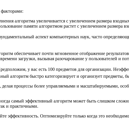
 факторами:
нения алгоритма увеличивается с увеличением размера входны
ользование памяти алгоритмом растет с увеличением размера в
ндаментальный аспект компьютерных наук, часто определяющи
ритм обеспечивает почти мгновенное отображение результатов 
ремени загрузки, вызывая разочарование у пользователей и пот
редположим, у вас есть 100 предметов для организации. Неэфф
вный алгоритм быстро категоризирует и организует предметы, б
 делая процессы более управляемыми и масштабируемыми, особ
 Иногда самый эффективный алгоритм может быть слишком слож
так и практичными.
йте эффективность. Оптимизируйте только когда это необходимо