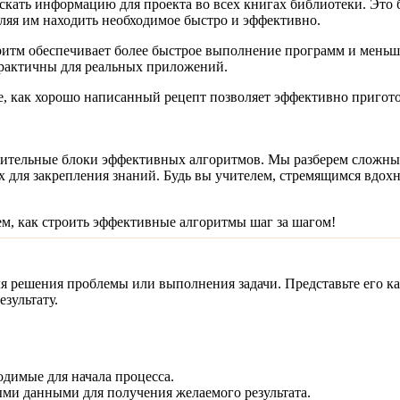
скать информацию для проекта во всех книгах библиотеки. Это 
ляя им находить необходимое быстро и эффективно.
тм обеспечивает более быстрое выполнение программ и меньшее
практичны для реальных приложений.
е, как хорошо написанный рецепт позволяет эффективно пригот
роительные блоки эффективных алгоритмов. Мы разберем сложны
 для закрепления знаний. Будь вы учителем, стремящимся вдох
м, как строить эффективные алгоритмы шаг за шагом!
 решения проблемы или выполнения задачи. Представьте его как
зультату.
димые для начала процесса.
и данными для получения желаемого результата.