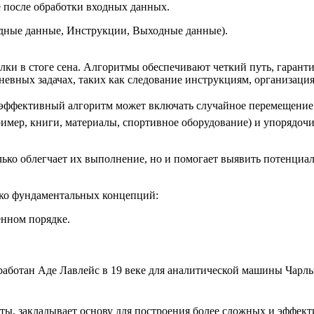
 после обработки входных данных.
одные данные, Инструкции, Выходные данные).
лки в стоге сена. Алгоритмы обеспечивают четкий путь, гарант
невных задачах, таких как следование инструкциям, организаци
еэффективный алгоритм может включать случайное перемещение п
имер, книги, материалы, спортивное оборудование) и упорядочи
олько облегчает их выполнение, но и помогает выявить потенц
ько фундаментальных концепций:
нном порядке.
ботан Аде Лавлейс в 19 веке для аналитической машины Чарльз
нты, закладывает основу для построения более сложных и эффек