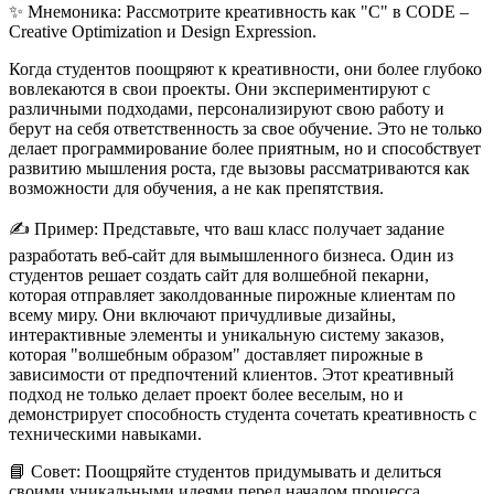
✨
Мнемоника:
Рассмотрите креативность как "C" в CODE –
C
reative
O
ptimization и
D
esign
E
xpression.
Когда студентов поощряют к креативности, они более глубоко
вовлекаются в свои проекты. Они экспериментируют с
различными подходами, персонализируют свою работу и
берут на себя ответственность за свое обучение. Это не только
делает программирование более приятным, но и способствует
развитию мышления роста, где вызовы рассматриваются как
возможности для обучения, а не как препятствия.
✍️
Пример:
Представьте, что ваш класс получает задание
разработать веб-сайт для вымышленного бизнеса. Один из
студентов решает создать сайт для волшебной пекарни,
которая отправляет заколдованные пирожные клиентам по
всему миру. Они включают причудливые дизайны,
интерактивные элементы и уникальную систему заказов,
которая "волшебным образом" доставляет пирожные в
зависимости от предпочтений клиентов. Этот креативный
подход не только делает проект более веселым, но и
демонстрирует способность студента сочетать креативность с
техническими навыками.
📘
Совет:
Поощряйте студентов придумывать и делиться
своими уникальными идеями перед началом процесса