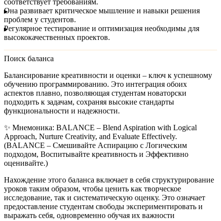
соответствует требованиям.
Она развивает критическое мышление и навыки решения
проблем у студентов.
Регулярное тестирование и оптимизация необходимы для
высококачественных проектов.
Поиск баланса
Балансирование креативности и оценки – ключ к успешному
обучению программированию. Это интеграция обоих
аспектов плавно, позволяющая студентам новаторски
подходить к задачам, сохраняя высокие стандарты
функциональности и надежности.
✨
Мнемоника:
BALANCE –
B
lend
A
spiration with
L
ogical
A
pproach,
N
urture
C
reativity, and
E
valuate Effectively.
(BALANCE – Смешивайте
A
спирацию с
Л
огическим
подходом,
В
оспитывайте креативность и
Э
ффективно
оценивайте.)
Нахождение этого баланса включает в себя структурирование
уроков таким образом, чтобы ценить как творческое
исследование, так и систематическую оценку. Это означает
предоставление студентам свободы экспериментировать и
выражать себя, одновременно обучая их важности